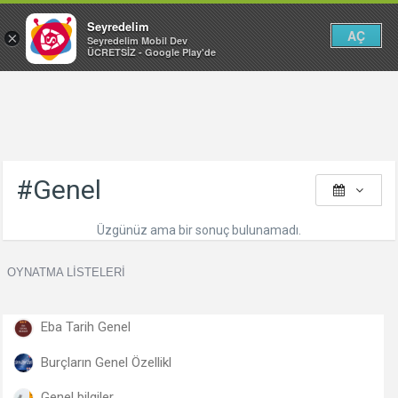
Seyredelim
AÇ
×
Seyredelim Mobil Dev
ÜCRETSİZ - Google Play'de
#Genel
Üzgünüz ama bir sonuç bulunamadı.
OYNATMA LISTELERI
Eba Tarih Genel
Burçların Genel Özellikl
Genel bilgiler