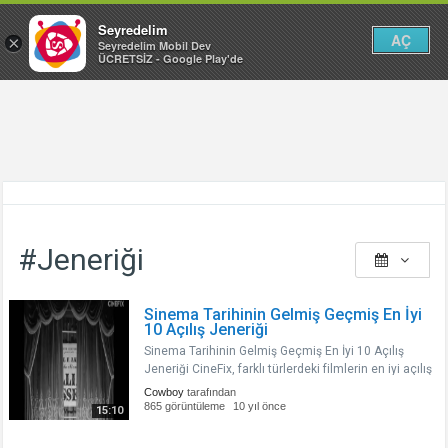
Seyredelim
AÇ
×
Seyredelim Mobil Dev
ÜCRETSİZ - Google Play'de
#Jeneriği
Sinema Tarihinin Gelmiş Geçmiş En İyi
10 Açılış Jeneriği
Sinema Tarihinin Gelmiş Geçmiş En İyi 10 Açılış
Jeneriği CineFix, farklı türlerdeki filmlerin en iyi açılış
jeneriklerini derledi...
Cowboy
tarafından
865 görüntüleme
10 yıl önce
15:10