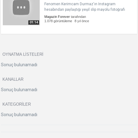
Fenomen Kerimcam Durmaz'ın Instagram
hesabından paylaştığı yeşil slip mayolu fotoğrafı
sosyal medyada bomba etkisi yarattı. Durmaz'ın
Magazin Forever
tarafından
paylaşımı beğeni ve yorum yağmuruna tutuldu.
1.078 görüntüleme
8 yıl önce
01:14
Abone Olmayı ve Beğenmeyi Unutmayın... ..
OYNATMA LISTELERI
Sonuç bulunamadı
KANALLAR
Sonuç bulunamadı
KATEGORILER
Sonuç bulunamadı