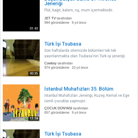
Jeneriği
Flüt, kağıt, kalem, ruj, mum içermektedir..
JET TV
tarafından
994 görüntüleme
9 yıl önce
01:43
Türk İşi Tsubasa
Son haftalarda sitemizde bölümleri tek tek
yayınlanmakta olan Tsubasa'nın Türk işi jeneriği.
Biraz kısa olmasının dışında aslına sadık kalınarak
Cowboy
tarafından
çekilmiş. Video açıklaması yazmayı da hiç
974 görüntüleme
10 yıl önce
beceremem. Daha ne diyem? Mahmut ..
00:35
İstanbul Muhafızları 35. Bölüm
İstanbul Muhafızları Jeneriği, Kuzey, Kemal ve Ege
isimli çocuklar yapmıştır..
ÇOCUK DÜNYASI
tarafından
657 görüntüleme
9 yıl önce
13:38
Türk İşi Tsubasa