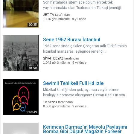
Son haftalarda sitemizde bölümleri tek tek
yayınlanmakta olan Tsubasa'nın Türk işi jeneriği.
Biraz kısa olmasının dışında aslına sadık kalınarak
JET TV
tarafından
çekilmiş. Video açıklaması yazmayı da hiç
1.116 görüntüleme
9 yıl önce
beceremem. Daha ne diyem? Mahmut ..
00:35
Sene 1962 Burası İstanbul
1962 senesinde çekilen Çöpçatan adlı Türk filminin
İstanbul manzarası eşliğinde jeneriği...
SİYAH BEYAZ
tarafından
1.042 görüntüleme
9 yıl önce
01:50
Sevimli Tehlikeli Full Hd İzle
Müzikal kimliğinden çok, oyuncu ve yönetmen
kimliğiyle görmeye alıştığımız Özcan Deniz’in son
filmi Sevimli Tehlikeli, Deniz’in şimdiye kadar yaptığı
Tv Series
tarafından
filmlerden hayli farklı bir yerde. Yine kendi yazıp
8.558 görüntüleme
9 yıl önce
yönettiği yeni fil..
1:48:39
Kerimcan Durmaz'ın Mayolu Paylaşımı
Bomba Gibi Düştü! Magazin Forever