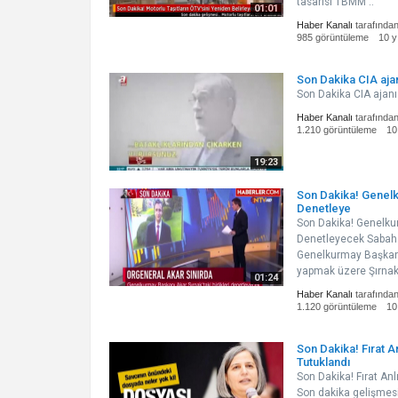
tasarısı TBMM'..
01:01
Haber Kanalı
tarafında
985 görüntüleme
10 y
Son Dakika CIA aj
Son Dakika CIA ajan
Haber Kanalı
tarafında
1.210 görüntüleme
10
19:23
Son Dakika! Genelku
Denetleye
Son Dakika! Genelkurm
Denetleyecek Sabah A
Genelkurmay Başkanı
yapmak üzere Şırnak'
01:24
Haber Kanalı
tarafında
1.120 görüntüleme
10
Son Dakika! Fırat An
Tutuklandı
Son Dakika! Fırat Anl
Son dakika gelişmesi