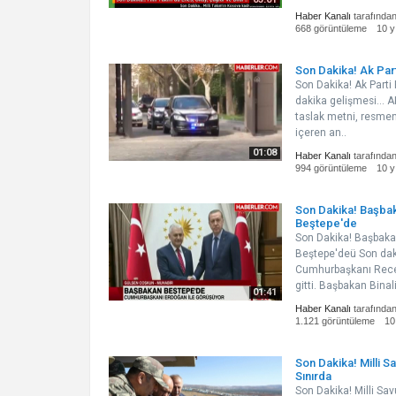
Haber Kanalı
tarafında
668 görüntüleme
10 y
Son Dakika! Ak Part
Son Dakika! Ak Parti 
dakika gelişmesi... 
taslak metni, resmen 
içeren an..
01:08
Haber Kanalı
tarafında
994 görüntüleme
10 y
Son Dakika! Başba
Beştepe'de
Son Dakika! Başbak
Beştepe'deü Son daki
Cumhurbaşkanı Rece
gitti. Başbakan Binali
01:41
Haber Kanalı
tarafında
1.121 görüntüleme
10
Son Dakika! Milli 
Sınırda
Son Dakika! Milli S