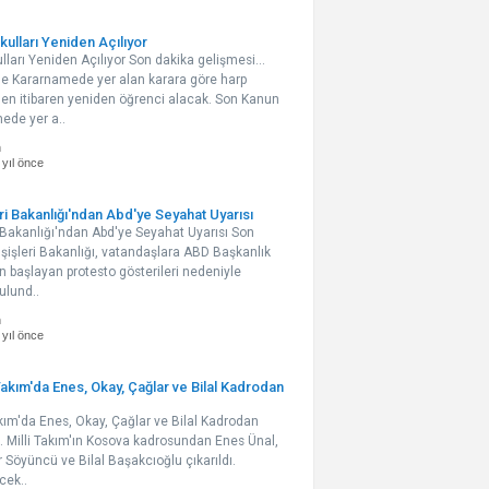
ulları Yeniden Açılıyor
ları Yeniden Açılıyor Son dakika gelişmesi...
 Kararnamede yer alan karara göre harp
den itibaren yeniden öğrenci alacak. Son Kanun
de yer a..
n
 yıl önce
ri Bakanlığı'ndan Abd'ye Seyahat Uyarısı
i Bakanlığı'ndan Abd'ye Seyahat Uyarısı Son
ışişleri Bakanlığı, vatandaşlara ABD Başkanlık
n başlayan protesto gösterileri nedeniyle
ulund..
n
 yıl önce
 Takım'da Enes, Okay, Çağlar ve Bilal Kadrodan
akım'da Enes, Okay, Çağlar ve Bilal Kadrodan
... Milli Takım'ın Kosova kadrosundan Enes Ünal,
 Söyüncü ve Bilal Başakcıoğlu çıkarıldı.
cek..