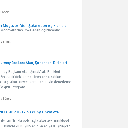
n
ıl önce
anı Mcgovern'den Şoke eden Açıklamalar
ı Mcgovern'den Şoke eden Açıklamalar..
n
 yıl önce
rmay Başkanı Akar, Şırnak'taki Birlikleri
ay Başkanı Akar, Şırnak'taki Birlikleri
nıtkabir'deki anma törenlerine katılan
 Org. Akar, kuvvet komutanlarıyla denetleme
a gitti. Program..
n
 yıl önce
lı ile BDP'li Eski Vekil Ayla Akat Ata
ı ile BDP'li Eski Vekil Ayla Akat Ata Tutuklandı
... Diyarbakır Büyükşehir Belediyesi Eşbaşkanı