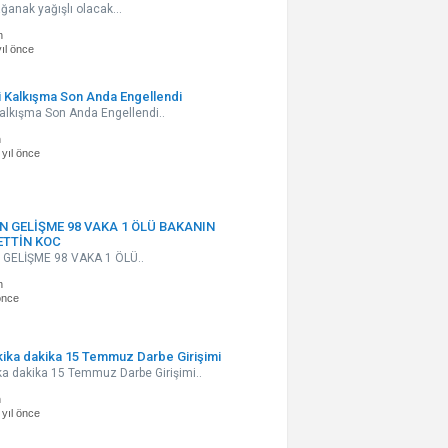
ğanak yağışlı olacak...
n
yıl önce
 Kalkışma Son Anda Engellendi
Kalkışma Son Anda Engellendi..
n
 yıl önce
N GELİŞME 98 VAKA 1 ÖLÜ BAKANIN
ETTİN KOC
GELİŞME 98 VAKA 1 ÖLÜ..
n
 önce
kika dakika 15 Temmuz Darbe Girişimi
ka dakika 15 Temmuz Darbe Girişimi..
n
 yıl önce