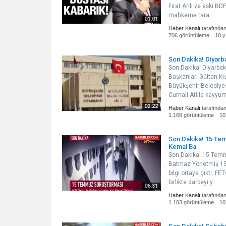
Fırat Anlı ve eski BD
mahkeme tara..
01:01
Haber Kanalı
tarafında
706 görüntüleme
10 y
Son Dakika! Diyarb
Son Dakika! Diyarba
Başkanları Gültan Kış
Büyükşehir Belediye
Cumali Atilla kayyum
02:22
Haber Kanalı
tarafında
1.168 görüntüleme
10
Son Dakika! 15 Temm
Kemal Ba
Son Dakika! 15 Temmu
Batmaz Yönetmiş 15 T
bilgi ortaya çıktı. F
birlikte darbeyi y..
06:31
Haber Kanalı
tarafında
1.103 görüntüleme
10