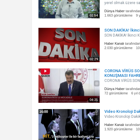
yerel olmak üzere sa
Dünya Haber
tarafında
02:54
1.663 görüntüleme
9 
SON DAKİKA! İkinci
SON DAKİKA! İkinci 
Haber Kanalı
tarafında
2.030 görüntüleme
10
02:29
CORONA VİRÜS SO
KONUŞMASI FAHR
CORONA VİRÜS SON 
Dünya Haber
tarafında
72 görüntüleme
6 yıl
04:25
Video Kronoloji Da
Video Kronoloji Daki
Haber Kanalı
tarafında
1.920 görüntüleme
10