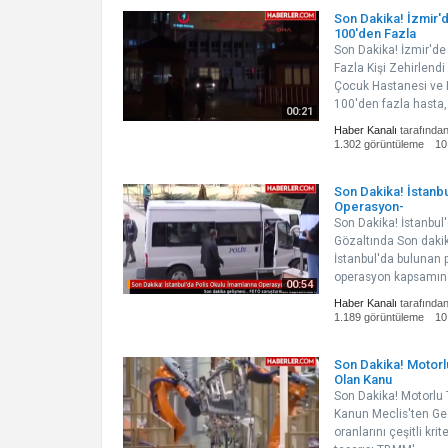
Son Dakika! İzmir
100'den Fazla
Son Dakika! İzmir'd
Fazla Kişi Zehirlendi
Çocuk Hastanesi ve 
100'den fazla hasta,
00:21
Haber Kanalı
tarafında
1.302 görüntüleme
10
Son Dakika! İstanbu
Operasyon-
Son Dakika! İstanbul
Gözaltında Son daki
İstanbul'da bulunan p
operasyon kapsamınd
00:54
Haber Kanalı
tarafında
1.189 görüntüleme
10
Son Dakika! Motorlu
Olan Kanu
Son Dakika! Motorlu 
Kanun Meclis'ten Geç
oranlarını çeşitli kr