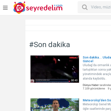
#Son dakika
Son dakika... Ulud
Güncel
Uludağ'da ormanlık al
tartıştıktan sonra y
yönetimindeki araçla
alanda kayboldu..
00:43
Dünya Haber
tarafında
7.109 görüntüleme
9 
Meteoroloji'den So
Meteoroloji Genel M
öğle saatlerinde parç