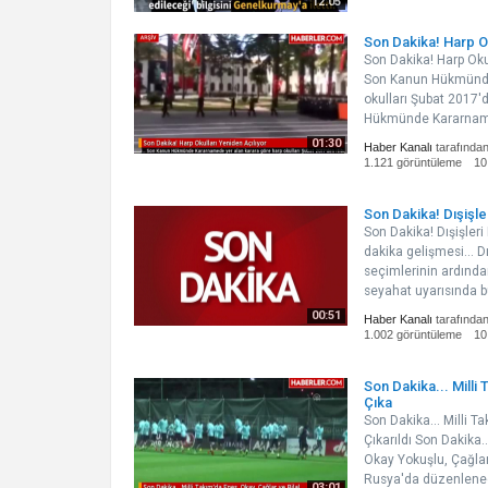
12:05
Son Dakika! Harp Ok
Son Dakika! Harp Okul
Son Kanun Hükmünde
okulları Şubat 2017'
Hükmünde Kararname
01:30
Haber Kanalı
tarafında
1.121 görüntüleme
10
Son Dakika! Dışişle
Son Dakika! Dışişler
dakika gelişmesi... D
seçimlerinin ardında
seyahat uyarısında b
00:51
Haber Kanalı
tarafında
1.002 görüntüleme
10
Son Dakika... Milli
Çıka
Son Dakika... Milli T
Çıkarıldı Son Dakika
Okay Yokuşlu, Çağlar
Rusya'da düzenlene
03:01