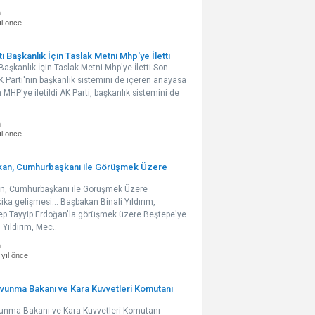
n
ıl önce
i Başkanlık İçin Taslak Metni Mhp'ye İletti
Başkanlık İçin Taslak Metni Mhp'ye İletti Son
AK Parti'nin başkanlık sistemini de içeren anayasa
MHP'ye iletildi AK Parti, başkanlık sistemini de
n
ıl önce
kan, Cumhurbaşkanı ile Görüşmek Üzere
an, Cumhurbaşkanı ile Görüşmek Üzere
ka gelişmesi... Başbakan Binali Yıldırım,
p Tayyip Erdoğan'la görüşmek üzere Beştepe'ye
 Yıldırım, Mec..
n
 yıl önce
Savunma Bakanı ve Kara Kuvvetleri Komutanı
avunma Bakanı ve Kara Kuvvetleri Komutanı