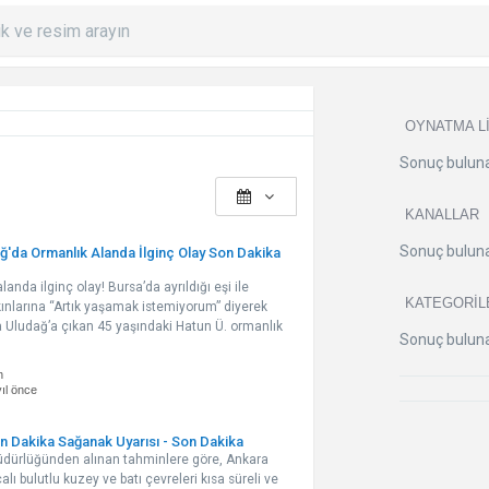
OYNATMA L
Sonuç bulun
KANALLAR
Sonuç bulun
ağ'da Ormanlık Alanda İlginç Olay Son Dakika
anda ilginç olay! Bursa’da ayrıldığı eşi ile
KATEGORIL
akınlarına “Artık yaşamak istemiyorum” diyerek
 Uludağ’a çıkan 45 yaşındaki Hatun Ü. ormanlık
Sonuç bulun
n
yıl önce
n Dakika Sağanak Uyarısı - Son Dakika
üdürlüğünden alınan tahminlere göre, Ankara
alı bulutlu kuzey ve batı çevreleri kısa süreli ve