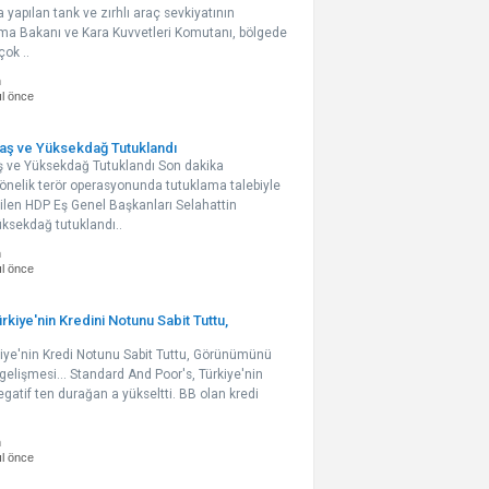
a yapılan tank ve zırhlı araç sevkiyatının
nma Bakanı ve Kara Kuvvetleri Komutanı, bölgede
çok ..
n
ıl önce
aş ve Yüksekdağ Tutuklandı
ş ve Yüksekdağ Tutuklandı Son dakika
yönelik terör operasyonunda tutuklama talebiyle
en HDP Eş Genel Başkanları Selahattin
ksekdağ tutuklandı..
n
ıl önce
kiye'nin Kredini Notunu Sabit Tuttu,
iye'nin Kredi Notunu Sabit Tuttu, Görünümünü
gelişmesi... Standard And Poor's, Türkiye'nin
atif ten durağan a yükseltti. BB olan kredi
n
ıl önce