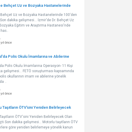
'de Behçet Uz ve Bozyaka Hastanelerinde
e Behçet Uz ve Bozyaka Hastanelerinde 100'den
 Son dakika gelişmesi... İzmir'de Dr. Behçet Uz
Bozyaka Eğitim ve Araştırma Hastanesi'nde
 has..
n
 yıl önce
l'da Polis Okulu İmamlarına ve Abilerine
'da Polis Okulu İmamlarına Operasyon- 11 Kişi
ka gelişmesi... FETÖ soruşturması kapsamında
olis okullarının imam ve abilerine yönelik
a ..
n
 yıl önce
 Taşıtların ÖTV'sini Yeniden Belirleyecek
Taşıtların ÖTV'sini Yeniden Belirleyecek Olan
ti Son dakika gelişmesi... Motorlu taşıtların ÖTV
iterlere göre yeniden belirlemeye yönelik kanun