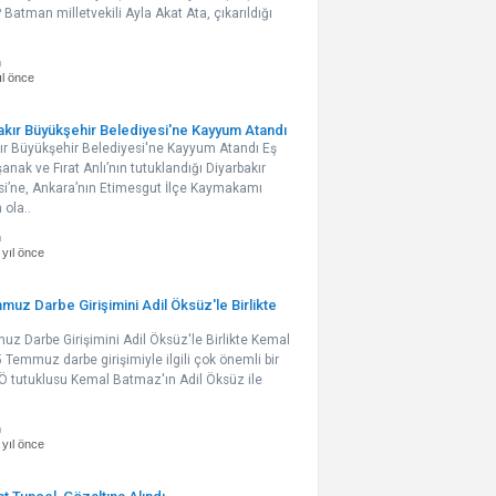
P Batman milletvekili Ayla Akat Ata, çıkarıldığı
n
ıl önce
akır Büyükşehir Belediyesi'ne Kayyum Atandı
kır Büyükşehir Belediyesi'ne Kayyum Atandı Eş
anak ve Fırat Anlı’nın tutuklandığı Diyarbakır
si’ne, Ankara’nın Etimesgut İlçe Kaymakamı
 ola..
n
 yıl önce
uz Darbe Girişimini Adil Öksüz'le Birlikte
z Darbe Girişimini Adil Öksüz'le Birlikte Kemal
emmuz darbe girişimiyle ilgili çok önemli bir
ETÖ tutuklusu Kemal Batmaz'ın Adil Öksüz ile
n
 yıl önce