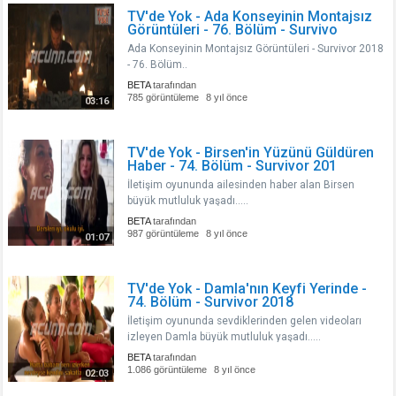
TV'de Yok - Ada Konseyinin Montajsız
Görüntüleri - 76. Bölüm - Survivo
Ada Konseyinin Montajsız Görüntüleri - Survivor 2018
- 76. Bölüm..
BETA
tarafından
785 görüntüleme
8 yıl önce
03:16
TV'de Yok - Birsen'in Yüzünü Güldüren
Haber - 74. Bölüm - Survivor 201
İletişim oyununda ailesinden haber alan Birsen
büyük mutluluk yaşadı.....
BETA
tarafından
987 görüntüleme
8 yıl önce
01:07
TV'de Yok - Damla'nın Keyfi Yerinde -
74. Bölüm - Survivor 2018
İletişim oyununda sevdiklerinden gelen videoları
izleyen Damla büyük mutluluk yaşadı.....
BETA
tarafından
1.086 görüntüleme
8 yıl önce
02:03