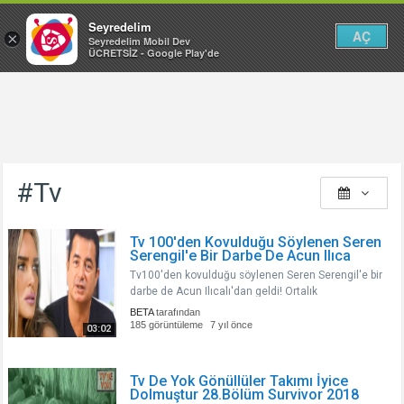
Seyredelim
AÇ
×
Seyredelim Mobil Dev
ÜCRETSİZ - Google Play'de
#Tv
Tv 100'den Kovulduğu Söylenen Seren
Serengil'e Bir Darbe De Acun Ilıca
Tv100'den kovulduğu söylenen Seren Serengil'e bir
darbe de Acun Ilıcalı'dan geldi! Ortalık
karışacak!Tv100 Programında Cengiz Semercioğlu
BETA
tarafından
ile beraber magazin programı sunan Seren
185 görüntüleme
7 yıl önce
03:02
Serengil'in Tv100'den gönderildiği iddial..
Tv De Yok Gönüllüler Takımı İyice
Dolmuştur 28.Bölüm Survivor 2018