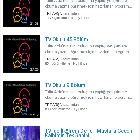
Tülin Arda'nın sunuculuğunu yaptığı yetişkinlere
okuma yazma öğretmek için hazırlanan program...
TRT ARŞİV
tarafından
1.175 görüntüleme
9 yıl önce
31:21
TV Okulu 45.Bölüm
Tülin Arda'nın sunuculuğunu yaptığı yetişkinlere
okuma yazma öğretmek için hazırlanan program...
TRT ARŞİV
tarafından
854 görüntüleme
9 yıl önce
27:26
TV Okulu 9.Bölüm
Tülin Arda'nın sunuculuğunu yaptığı yetişkinlere
okuma yazma öğretmek için hazırlanan program...
TRT ARŞİV
tarafından
890 görüntüleme
9 yıl önce
27:17
TV' de İlk!!İrem Derici- Mustafa Ceceli -
Kalbimin Tek Sahibi