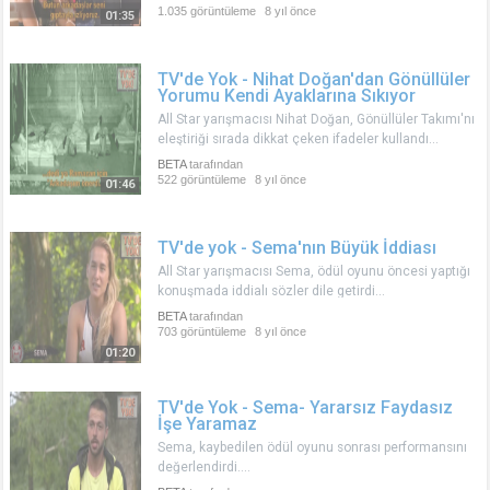
1.035 görüntüleme
8 yıl önce
01:35
TV'de Yok - Nihat Doğan'dan Gönüllüler
Yorumu Kendi Ayaklarına Sıkıyor
All Star yarışmacısı Nihat Doğan, Gönüllüler Takımı'nı
eleştiriği sırada dikkat çeken ifadeler kullandı...
BETA
tarafından
522 görüntüleme
8 yıl önce
01:46
TV'de yok - Sema'nın Büyük İddiası
All Star yarışmacısı Sema, ödül oyunu öncesi yaptığı
konuşmada iddialı sözler dile getirdi...
BETA
tarafından
703 görüntüleme
8 yıl önce
01:20
TV'de Yok - Sema- Yararsız Faydasız
İşe Yaramaz
Sema, kaybedilen ödül oyunu sonrası performansını
değerlendirdi....