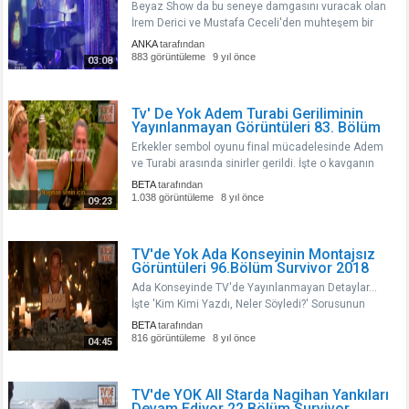
Beyaz Show da bu seneye damgasını vuracak olan
İrem Derici ve Mustafa Ceceli'den muhteşem bir
düet.Kalbimin Tek Sahibine,muhteşem bir eser
ANKA
tarafından
muhteşem yorum.İyi seyirler dilerim:))..
883 görüntüleme
9 yıl önce
03:08
Tv' De Yok Adem Turabi Geriliminin
Yayınlanmayan Görüntüleri 83. Bölüm
Erkekler sembol oyunu final mücadelesinde Adem
ve Turabi arasında sinirler gerildi. İşte o kavganın
TV'de yayınlanmayan görüntüleri.....
BETA
tarafından
1.038 görüntüleme
8 yıl önce
09:23
TV'de Yok Ada Konseyinin Montajsız
Görüntüleri 96.Bölüm Survivor 2018
Ada Konseyinde TV'de Yayınlanmayan Detaylar...
İşte 'Kim Kimi Yazdı, Neler Söyledi?' Sorusunun
Yanıtı...
BETA
tarafından
816 görüntüleme
8 yıl önce
04:45
TV'de YOK All Starda Nagihan Yankıları
Devam Ediyor 22.Bölüm Survivor