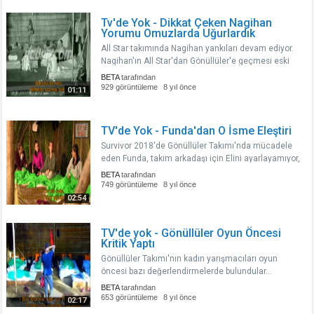
Tv'de Yok - Dikkat Çeken Nagihan
Yorumu Omuzlarda Uğurlardık
All Star takımında Nagihan yankıları devam ediyor.
Nagihan'ın All Star'dan Gönüllüler'e geçmesi eski
takım arkadaşları tarafından eleştirildi..
BETA
tarafından
929 görüntüleme
8 yıl önce
01:11
TV'de Yok - Funda'dan O İsme Eleştiri
Survivor 2018'de Gönüllüler Takımı'nda mücadele
eden Funda, takım arkadaşı için Elini ayarlayamıyor,
atış sıfır dedi...
BETA
tarafından
749 görüntüleme
8 yıl önce
02:54
TV'de yok - Gönüllüler Oyun Öncesi
Kritik Yaptı
Gönüllüler Takımı'nın kadın yarışmacıları oyun
öncesi bazı değerlendirmelerde bulundular...
BETA
tarafından
653 görüntüleme
8 yıl önce
02:17