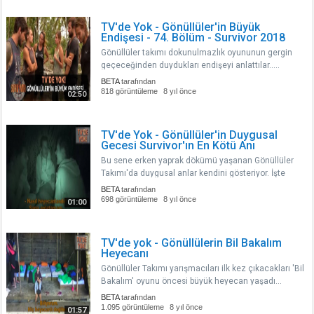
TV'de Yok - Gönüllüler'in Büyük
Endişesi - 74. Bölüm - Survivor 2018
Gönüllüler takımı dokunulmazlık oyununun gergin
geçeceğinden duydukları endişeyi anlattılar.....
BETA
tarafından
818 görüntüleme
8 yıl önce
02:50
TV'de Yok - Gönüllüler'in Duygusal
Gecesi Survivor'ın En Kötü Anı
Bu sene erken yaprak dökümü yaşanan Gönüllüler
Takımı'da duygusal anlar kendini gösteriyor. İşte
yarışmacıların duygu dolu konuşmaları.....
BETA
tarafından
698 görüntüleme
8 yıl önce
01:00
TV'de yok - Gönüllülerin Bil Bakalım
Heyecanı
Gönüllüler Takımı yarışmacıları ilk kez çıkacakları 'Bil
Bakalım' oyunu öncesi büyük heyecan yaşadı...
BETA
tarafından
1.095 görüntüleme
8 yıl önce
01:57