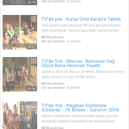
o konuşma....
548 görüntüleme
8 yıl önce
01:14
TV'de yok - Kızlar Ümit Karan'a Takıldı
Yeni güne neşeli başlayan All Star yarışmacılarının
keyfi yerindeydi. Takımın bazı kadın yarışmacıları
Ümit Karan'a takıldı ve ortaya eğlenceli görüntüler
BETA
tarafından
çıktı...
863 görüntüleme
8 yıl önce
00:57
TV'de Yok - Marcus- Ramazan Sağ
Olsun Bana Heyecan Yaşattı
Survivor 2018'de Marcus ile Melih, Marcus'un eleme
adayı olması ile ilgili sohbet ettiler.....
BETA
tarafından
542 görüntüleme
8 yıl önce
01:34
TV'de Yok - Nagihan Sözleriyle
Güldürdü - 74. Bölüm - Survivor 2018
İletişim ödülünden antrenöründen gelen görüntü
sırasında Nagihan söyledikleriyle arkadaşlarını
güldürdü.....
BETA
tarafından