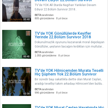
TV'de YOK All Starda Nagihan Yankıları Devam
Ediyor 22.Bölüm Survivor 2018..
BETA
tarafından
805 görüntüleme
8 yıl önce
00:40
TV'de YOK Gönüllülerde Keyifler
Yerinde 22.Bölüm Survivor 2018
Dokunulmazlık oyununu kazanarak moral depolayan
Gönüllüler, şeytanın bacağını kırdıkları için mutlular...
BETA
tarafından
1.055 görüntüleme
8 yıl önce
00:45
TV'de YOK Hilmicemden Murata Teselli
Hiç Şüphem Yok 22.Bölüm Survivor
Bir süredir başı sakatlıkla dertte olan Murat Ceylan,
aradığı teselliyi takım arkadaşı Hilmicem'den buldu..
BETA
tarafından
996 görüntüleme
8 yıl önce
02:00
TV'de YOK Murat Ceylan Hayatımda Hiç