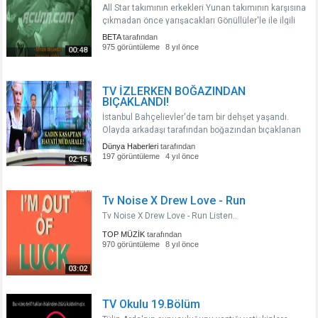
All Star takımının erkekleri Yunan takımının karşısına
çıkmadan önce yarışacakları Gönüllüler'le ile ilgili
değerlendirme yaptı...
BETA
tarafından
975 görüntüleme
8 yıl önce
00:48
TV İZLERKEN BOĞAZINDAN
BIÇAKLANDI!
İstanbul Bahçelievler'de tam bir dehşet yaşandı.
Olayda arkadaşı tarafından boğazından bıçaklanan
Atakan Ateş, kanlar içinde sokağa çıkıp yardım
Dünya Haberleri
tarafından
istedi. Yaralıya ilk müdahaleyi bir kasap yaptı..
197 görüntüleme
4 yıl önce
02:15
Tv Noise X Drew Love - Run
Tv Noise X Drew Love - Run Listen..
TOP MÜZİK
tarafından
970 görüntüleme
8 yıl önce
03:02
TV Okulu 19.Bölüm