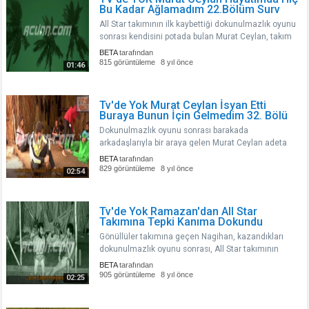
Bu Kadar Ağlamadım 22.Bölüm Surv
All Star takımının ilk kaybettiği dokunulmazlık oyunu
sonrası kendisini potada bulan Murat Ceylan, takım
arkadaşı Merve ile samimi bir sohbet gerçekleştirdi..
BETA
tarafından
815 görüntüleme
8 yıl önce
01:46
Tv'de Yok Murat Ceylan İsyan Etti
Buraya Bunun İçin Gelmedim 32. Bölü
Dokunulmazlık oyunu sonrası barakada
arkadaşlarıyla bir araya gelen Murat Ceylan adeta
sitem etti...
BETA
tarafından
829 görüntüleme
8 yıl önce
02:54
Tv'de Yok Ramazan'dan All Star
Takımına Tepki Kanıma Dokundu
Gönüllüler takımına geçen Nagihan, kazandıkları
dokunulmazlık oyunu sonrası, All Star takımının
kaybedeceği aklımın ucundan geçmezdi dedi..
BETA
tarafından
905 görüntüleme
8 yıl önce
02:25