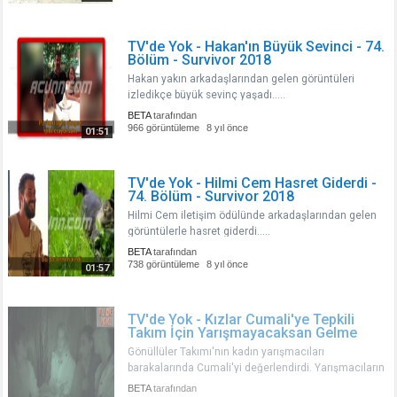
TV'de Yok - Hakan'ın Büyük Sevinci - 74.
Bölüm - Survivor 2018
Hakan yakın arkadaşlarından gelen görüntüleri
izledikçe büyük sevinç yaşadı.....
BETA
tarafından
966 görüntüleme
8 yıl önce
01:51
TV'de Yok - Hilmi Cem Hasret Giderdi -
74. Bölüm - Survivor 2018
Hilmi Cem iletişim ödülünde arkadaşlarından gelen
görüntülerle hasret giderdi.....
BETA
tarafından
738 görüntüleme
8 yıl önce
01:57
TV'de Yok - Kızlar Cumali'ye Tepkili
Takım İçin Yarışmayacaksan Gelme
Gönüllüler Takımı'nın kadın yarışmacıları
barakalarında Cumali'yi değerlendirdi. Yarışmacıların
sözlerinden Cumali'ye tepkili oldukları anlaşıldı. İşte
BETA
tarafından