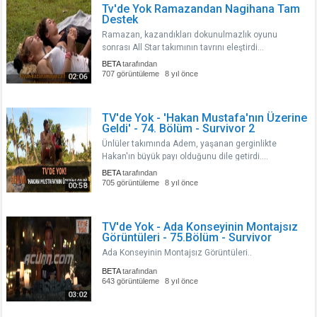
Tv'de Yok Ramazandan Nagihana Tam
Destek
Ramazan, kazandıkları dokunulmazlık oyunu
sonrası All Star takımının tavrını eleştirdi...
BETA
tarafından
707 görüntüleme
8 yıl önce
02:06
TV'de Yok - 'Hakan Mustafa'nın Üzerine
Geldi' - 74. Bölüm - Survivor 2
Ünlüler takımında Adem, yaşanan gerginlikte
Hakan'ın büyük payı olduğunu dile getirdi....
BETA
tarafından
705 görüntüleme
8 yıl önce
00:58
TV'de Yok - Ada Konseyinin Montajsız
Görüntüleri - 75.Bölüm - Survivor
Ada Konseyinin Montajsız Görüntüleri..
BETA
tarafından
643 görüntüleme
8 yıl önce
03:02