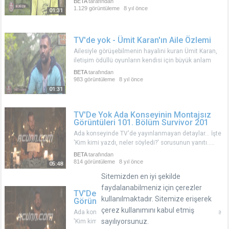
BETA
tarafından
1.129 görüntüleme
8 yıl önce
01:31
TV'de yok - Ümit Karan'ın Aile Özlemi
Ailesiyle görüşebilmenin hayalini kuran Ümit Karan,
iletişim ödüllü oyunların kendisi için büyük anlam
ifade ettiğini belirtti...
BETA
tarafından
983 görüntüleme
8 yıl önce
01:31
TV'De Yok Ada Konseyinin Montajsız
Görüntüleri 101. Bölüm Survivor 201
Ada konseyinde TV'de yayınlanmayan detaylar... İşte
'Kim kimi yazdı, neler söyledi?' sorusunun yanıtı.....
BETA
tarafından
814 görüntüleme
8 yıl önce
05:48
Sitemizden en iyi şekilde
faydalanabilmeniz için çerezler
TV'De Yok Ada Konseyinin Montajsız
kullanılmaktadır. Sitemize erişerek
Görüntüleri 104. Bölüm Survivor 201
çerez kullanımını kabul etmiş
Ada konseyinde TV'de yayınlanmayan detaylar... İşte
sayılıyorsunuz.
'Kim kimi yazdı, neler söyledi?' sorusunun yanıtı.....