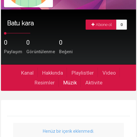
Batu kara
Abone ol
0
0
0
0
Paylaşım
Görüntülenme
Beğeni
Kanal
Hakkında
Playlistler
Video
Resimler
Müzik
Aktivite
Henüz bir içerik eklenmedi.