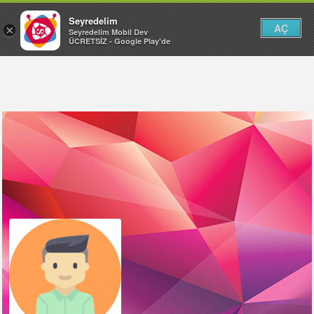
Seyredelim
AÇ
×
Seyredelim Mobil Dev
ÜCRETSİZ - Google Play'de