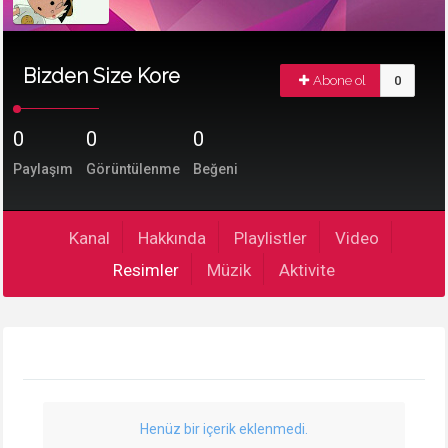
Bizden Size Kore
Abone ol
0
0
0
0
Paylaşım
Görüntülenme
Beğeni
Kanal
Hakkında
Playlistler
Video
Resimler
Müzik
Aktivite
Henüz bir içerik eklenmedi.