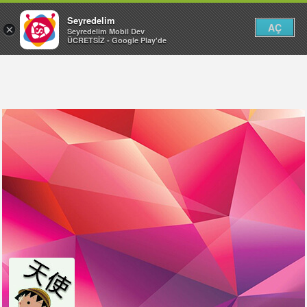
Seyredelim
AÇ
×
Seyredelim Mobil Dev
ÜCRETSİZ - Google Play'de