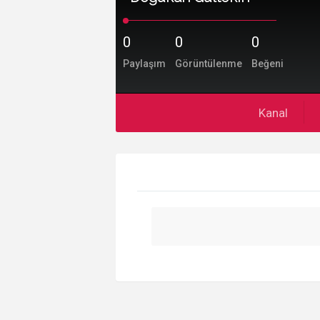
0
0
0
Paylaşım
Görüntülenme
Beğeni
Kanal