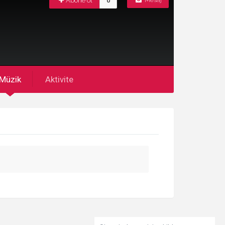
Abone ol
0
Mesaj
Müzik
Aktivite