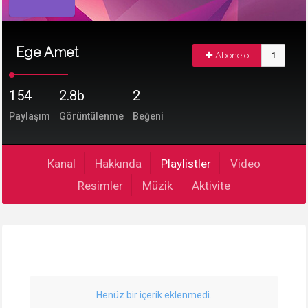
Ege Amet
Abone ol
1
154
2.8b
2
Paylaşım
Görüntülenme
Beğeni
Kanal
Hakkında
Playlistler
Video
Resimler
Müzik
Aktivite
Henüz bir içerik eklenmedi.