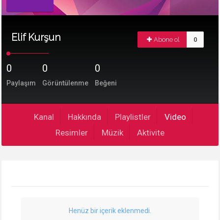
Elif Kurşun
Abone ol
0
0
0
0
Paylaşım
Görüntülenme
Beğeni
Kanal
Hakkında
Playlistler
Video
Resimler
Müzik
Aktivite
Henüz bir içerik eklenmedi.