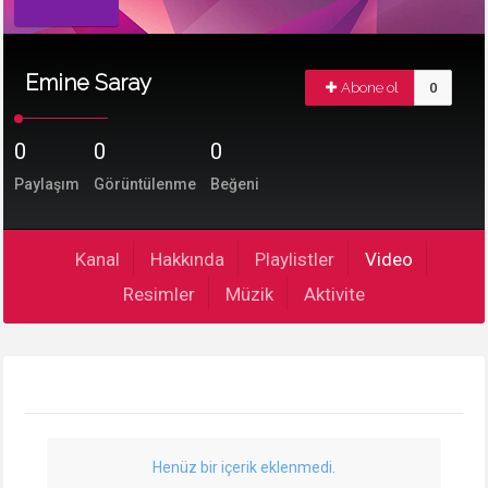
Emine Saray
Abone ol
0
0
0
0
Paylaşım
Görüntülenme
Beğeni
Kanal
Hakkında
Playlistler
Video
Resimler
Müzik
Aktivite
Henüz bir içerik eklenmedi.