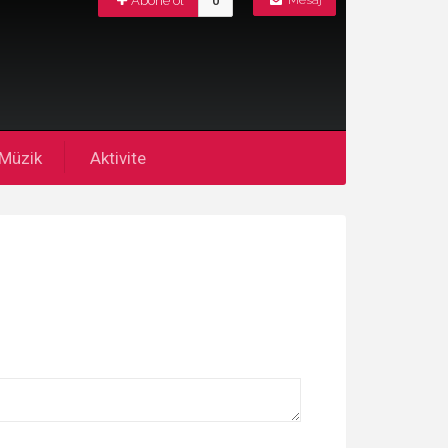
Abone ol
0
Mesaj
Müzik
Aktivite