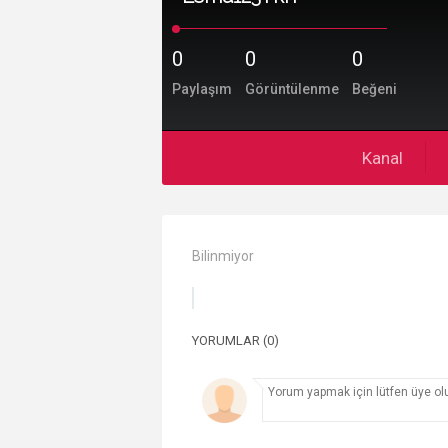
0
0
0
Paylaşım
Görüntülenme
Beğeni
Kanal
Bilinmiyor
YORUMLAR (0)