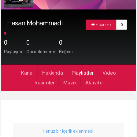
Hasan Mohammadi
Abone ol
0
0
0
0
Paylaşım
Görüntülenme
Beğeni
Kanal
Hakkında
Playlistler
Video
Resimler
Müzik
Aktivite
Henüz bir içerik eklenmedi.