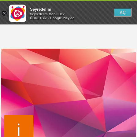
Seyredelim
AÇ
×
Seyredelim Mobil Dev
ÜCRETSİZ - Google Play'de