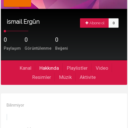
ismail Ergün
Abone ol
0
0
0
0
Paylaşım
Görüntülenme
Beğeni
Kanal
Hakkında
Playlistler
Video
Resimler
Müzik
Aktivite
Bilinmiyor