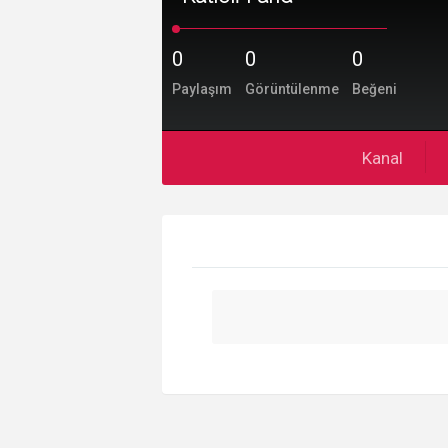
0
0
0
Paylaşım
Görüntülenme
Beğeni
Kanal