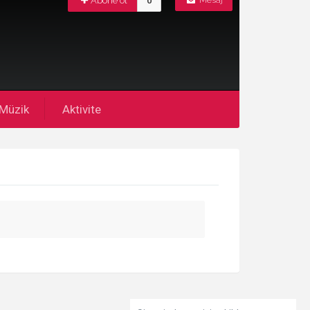
Abone ol
0
Mesaj
Müzik
Aktivite