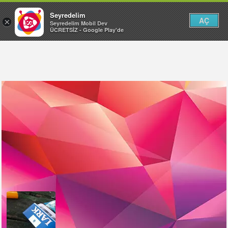
Seyredelim
AÇ
×
Seyredelim Mobil Dev
ÜCRETSİZ - Google Play'de