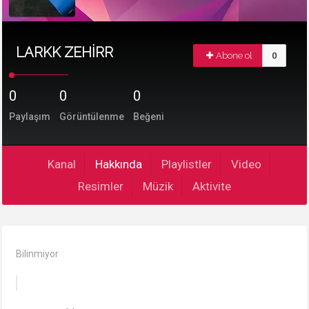
LARKK ZEHİRR
Abone ol
0
0
0
0
Paylaşım
Görüntülenme
Beğeni
Kanal
Hakkında
Playlistler
Video
Resimler
Müzik
Aktivite
Bilinmiyor