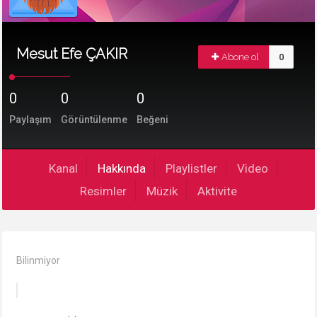
Mesut Efe ÇAKIR
Abone ol
0
0
0
0
Paylaşım
Görüntülenme
Beğeni
Kanal
Hakkında
Playlistler
Video
Resimler
Müzik
Aktivite
Bilinmiyor