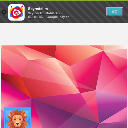
Seyredelim
AÇ
×
Seyredelim Mobil Dev
ÜCRETSİZ - Google Play'de