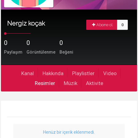
Nergiz koçak
Abone ol
0
0
0
0
Paylaşım
Görüntülenme
Beğeni
Kanal
Hakkında
Playlistler
Video
Resimler
Müzik
Aktivite
Henüz bir içerik eklenmedi.