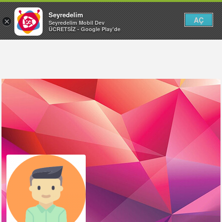
Seyredelim
AÇ
×
Seyredelim Mobil Dev
ÜCRETSİZ - Google Play'de