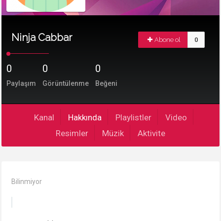
Ninja Cabbar
Abone ol
0
0
0
0
Paylaşım
Görüntülenme
Beğeni
Kanal
Hakkında
Playlistler
Video
Resimler
Müzik
Aktivite
Bilinmiyor