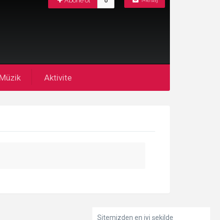
Abone ol
0
Mesaj
Müzik
Aktivite
Sitemizden en iyi şekilde