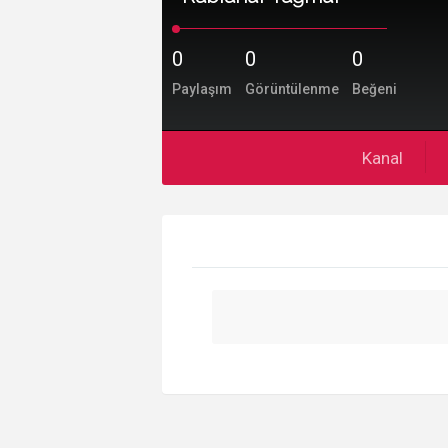
0
0
0
Paylaşım
Görüntülenme
Beğeni
Kanal