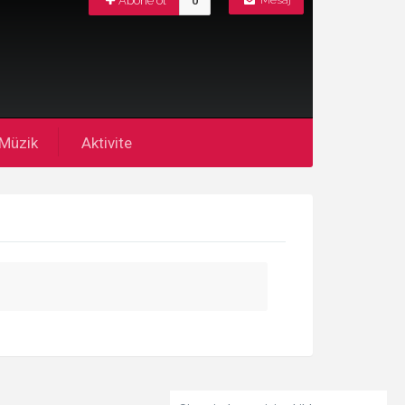
Abone ol
0
Mesaj
Müzik
Aktivite