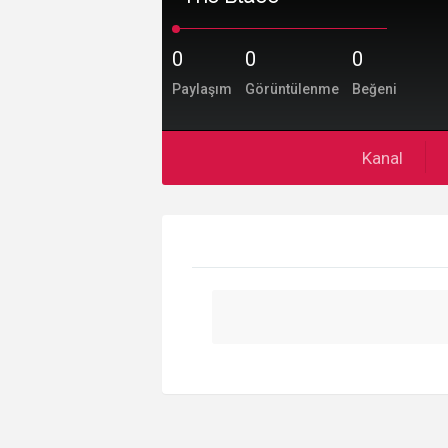
0
0
0
Paylaşım
Görüntülenme
Beğeni
Kanal