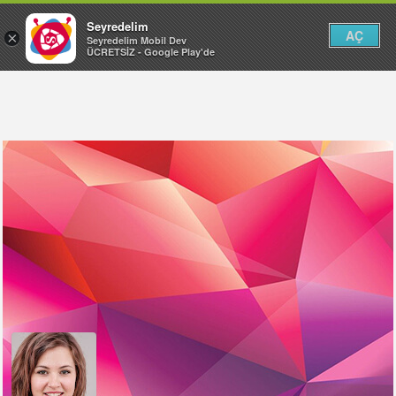
Seyredelim
AÇ
×
Seyredelim Mobil Dev
ÜCRETSİZ - Google Play'de