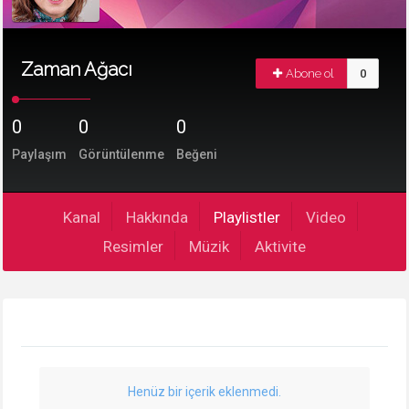
Zaman Ağacı
Abone ol
0
0
0
0
Paylaşım
Görüntülenme
Beğeni
Kanal
Hakkında
Playlistler
Video
Resimler
Müzik
Aktivite
Henüz bir içerik eklenmedi.