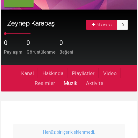
Zeynep Karabaş
Abone ol
0
0
0
0
Paylaşım
Görüntülenme
Beğeni
Kanal
Hakkında
Playlistler
Video
Resimler
Müzik
Aktivite
Henüz bir içerik eklenmedi.