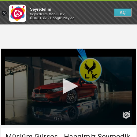
Seyredelim
AÇ
×
Seyredelim Mobil Dev
ÜCRETSİZ - Google Play'de
Müslüm Gürses - Hangimiz Sevmedik