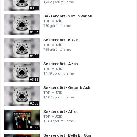
1,322 görüntüleme
03:56
Seksendört - Yüzün Var Mı
TOP MÜZİK
780 görüntüleme
04:08
Seksendört - K.G.B.
TOP MÜZİK
765 görüntüleme
04:04
Seksendört - Azap
TOP MÜZİK
1,179 görüntüleme
03:35
Seksendört - Gecelik Aşk
TOP MÜZİK
1,107 görüntüleme
02:55
Seksendört - Affet
TOP MÜZİK
1,160 görüntüleme
04:22
Seksendört - Belki Bir Gün