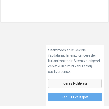
Sitemizden en iyi şekilde
faydalanabilmeniz için çerezler
kullanılmaktadır. Sitemize erişerek
çerez kullanımını kabul etmiş
sayılıyorsunuz.
Çerez Politikası
Kabul Et ve Kapat