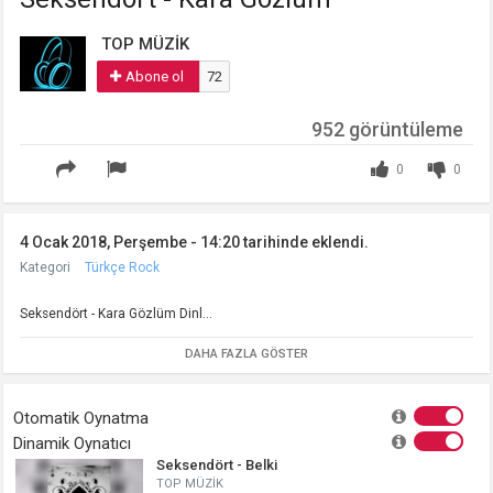
TOP MÜZİK
Abone ol
72
952 görüntüleme
0
0
4 Ocak 2018, Perşembe - 14:20 tarihinde eklendi.
Kategori
Türkçe Rock
Seksendört - Kara Gözlüm Dinl...
DAHA FAZLA GÖSTER
Otomatik Oynatma
Dinamik Oynatıcı
Seksendört - Belki
TOP MÜZİK