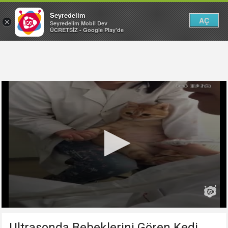
Seyredelim
AÇ
×
Seyredelim Mobil Dev
ÜCRETSİZ - Google Play'de
Ultrasonda Bebeklerini Gören Kedi