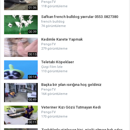
PengoTV
118 görüntüleme
01:06
Safkan french bulldog yavrular 0553.0827380
french bulldog
74 görüntüleme
00:39
Kedimle Karete Yapmak
PengoTV
279 görüntüleme
00:13
Teletabi Köpeklaer
Çizgi Film İzle
110 görüntüleme
00:14
Başka bir yılan ısırığına hoş geldiniz
PengoTV
164 görüntüleme
00:49
Veteriner Kızı Gözü Tutmayan Kedi
PengoTV
170 görüntüleme
00:11
Zorluklarla yüzleşen kişi, güçlü olmayı hak eder.