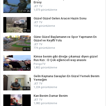
Ersoy
JET TV
1,073 görüntüleme
01:26
Güzel Güzel Gelen Aracın Hazin Sonu
JET TV
154 görüntüleme
01:10
Güne Güzel Başlamanın ve Spor Yapmanın En
Güzel ve Keyifli Yolu
JET TV
774 görüntüleme
00:55
Kimse benim gibi direğe çıkamaz diyen güzel
Rus Kızı :-D Çok eğlenceli way anasını
PengoTV
1,802 görüntüleme
01:42
Gelin Kaynana Savaşları En Güzel Yemek Benim
Yemeğim
JET TV
1,224 görüntüleme
00:35
Kan Benim Damar Benim
JET TV
1,082 görüntüleme