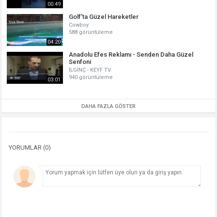
00:49
Golf'ta Güzel Hareketler
Cowboy
588 görüntüleme
04:20
Anadolu Efes Reklamı - Senden Daha Güzel
Senfoni
İLGİNÇ - KEYF TV
940 görüntüleme
03:01
DAHA FAZLA GÖSTER
YORUMLAR (0)