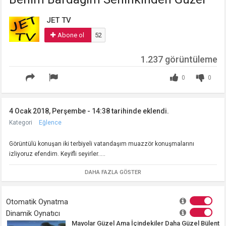
JET TV
Abone ol
52
1.237 görüntüleme
0
0
4 Ocak 2018, Perşembe - 14:38 tarihinde eklendi.
Kategori
Eğlence
Görüntülü konuşan iki terbiyeli vatandaşım muazzör konuşmalarını
izliyoruz efendim. Keyifli seyirler.....
DAHA FAZLA GÖSTER
Otomatik Oynatma
Dinamik Oynatıcı
Mayolar Güzel Ama İçindekiler Daha Güzel Bülent