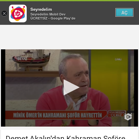
Seyredelim
AÇ
×
Seyredelim Mobil Dev
ÜCRETSİZ - Google Play'de
Demet Akalın'dan Kahraman Şoföre