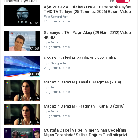
Dinamik Oynatıcı
AŞK VE CEZA | BİZİM YENGE - Facebook Sayfası
TMC TV Türkiye (25 Temmuz 2026) Resmi Video
Ege-Sevghi Amet
41 görüntüleme
01:34
Samanyolu TV - Yayın Akışı (29 Ekim 2012) Video
4K HD
Ege Amet
45 görüntüleme
01:58
Pro TV 15 Thriller 23 iulie 2026 YouTube
Ege-Sevghi Amet
21 görüntüleme
00:38
Magazin D Pazar | Kanal D Fragman (2018)
Ege Amet
10 görüntüleme
01:14
Magazin D Pazar - Fragmani | Kanal D (2018)
Ege Amet
11 görüntüleme
01:14
Mustafa Ceceli ve Selin İmer Sinan Ceceli'nin
Nişan Töreninde! Selin'e Doğum Günü sürprizi