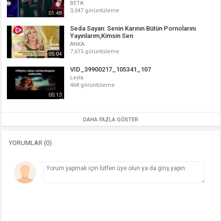
BETA
3,047 görüntüleme
01:48
Seda Sayan: Senin Karının Bütün Pornolarını
Yayınlarım,Kimsin Sen
ANKA
7,615 görüntüleme
05:04
VID_39900217_105341_107
Leyla
468 görüntüleme
00:13
DAHA FAZLA GÖSTER
YORUMLAR (0)