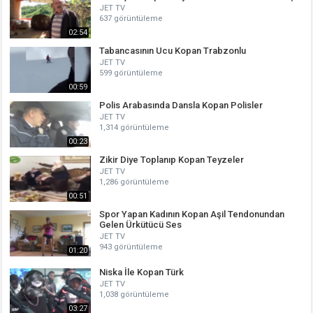
JET TV
637 görüntüleme
02:54
Tabancasının Ucu Kopan Trabzonlu
JET TV
599 görüntüleme
00:59
Polis Arabasında Dansla Kopan Polisler
JET TV
1,314 görüntüleme
00:23
Zikir Diye Toplanıp Kopan Teyzeler
JET TV
1,286 görüntüleme
00:51
Spor Yapan Kadının Kopan Aşil Tendonundan
Gelen Ürkütücü Ses
JET TV
943 görüntüleme
01:20
Niska İle Kopan Türk
JET TV
1,038 görüntüleme
03:27