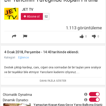
JET TV
Abone ol
52
1.113 görüntüleme
0
0
4 Ocak 2018, Perşembe - 14:40 tarihinde eklendi.
Kategori
Eğlence
Destek çıktığı kardeşi, canı, ciğeri ona sormadan bir bir taşları yere sıralıyor
ve bir teşekkür bile etmiyor. Yancıların kaderini izliyoruz.....
DAHA FAZLA GÖSTER
Otomatik Oynatma
Dinamik Oynatıcı
Yamaçtan Kopan Kaya Gece Yarısı Balkona Düştü