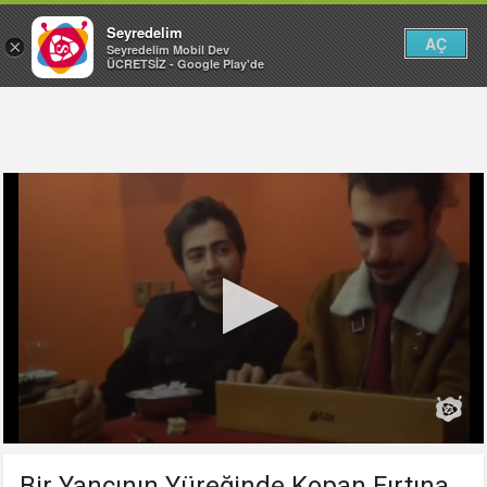
Seyredelim
AÇ
×
Seyredelim Mobil Dev
ÜCRETSİZ - Google Play'de
Bir Yancının Yüreğinde Kopan Fırtına