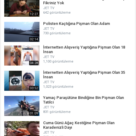
Fikriniz Yok
JET TV
642 görüntüleme
12:27
Polisten Kaçtığına Pişman Olan Adam
JET TV
730 görüntüleme
02:14
İnternetten Alışveriş Yaptığına Pişman Olan 18
İnsan
JET TV
1,100 görüntüleme
04:28
İnternetten Alışveriş Yaptığına Pişman Olan 35
İnsan
JET TV
1,023 görüntüleme
03:52
Yamaç Paraşütüne Bindiğine Bin Pişman Olan
Tatilci
JET TV
831 görüntüleme
01:09
Cuma Günü Ağaç Kestiğine Pişman Olan
Karadenizli Dayı
JET TV