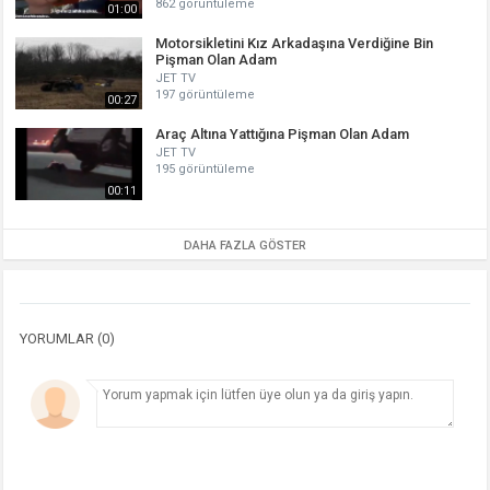
862 görüntüleme
01:00
Motorsikletini Kız Arkadaşına Verdiğine Bin
Pişman Olan Adam
JET TV
197 görüntüleme
00:27
Araç Altına Yattığına Pişman Olan Adam
JET TV
195 görüntüleme
00:11
DAHA FAZLA GÖSTER
YORUMLAR (0)