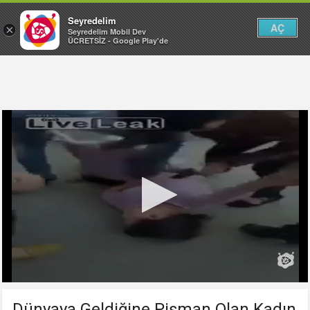
Seyredelim
AÇ
×
Seyredelim Mobil Dev
ÜCRETSİZ - Google Play'de
Dünyaya Geldiğine Pişman Olan Kadın