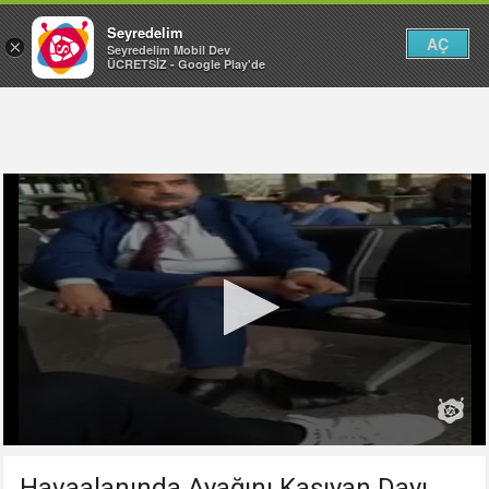
Seyredelim
AÇ
×
Seyredelim Mobil Dev
ÜCRETSİZ - Google Play'de
Havaalanında Ayağını Kaşıyan Dayı