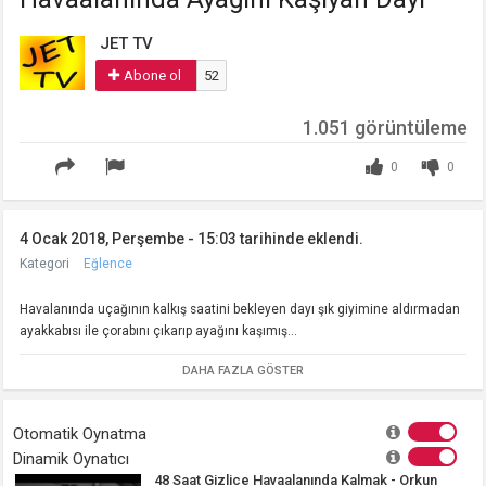
JET TV
Abone ol
52
1.051 görüntüleme
0
0
4 Ocak 2018, Perşembe - 15:03 tarihinde eklendi.
Kategori
Eğlence
Havalanında uçağının kalkış saatini bekleyen dayı şık giyimine aldırmadan
ayakkabısı ile çorabını çıkarıp ayağını kaşımış...
DAHA FAZLA GÖSTER
Otomatik Oynatma
Dinamik Oynatıcı
48 Saat Gizlice Havaalanında Kalmak - Orkun