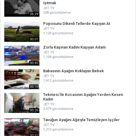
Işıtmak
JET TV
228 görüntüleme
26:29
Poposunu Dikenli Tellerde Kaşıyan At
JET TV
1,120 görüntüleme
00:07
Zorla Kaşınan Kadını Kaşıyan Adam
JET TV
1,109 görüntüleme
00:45
Babasının Ayağını Koklayan Bebek
JET TV
1,412 görüntüleme
00:10
Tekmesi İle Kocasının Ayağını Yerden Kesen
Kadın
JET TV
2,479 görüntüleme
00:20
Tavuğun Ayağını Ağzıyla Temizleyen İşçiler
JET TV
1,212 görüntüleme
00:51