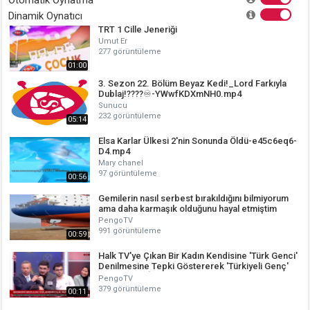
Otomatik Oynatma
Dinamik Oynatıcı
TRT 1 Cille Jeneriği
Umut Er
277 görüntüleme
01:00
3. Sezon 22. Bölüm Beyaz Kedi!_Lord Farkıyla
Dublaj!????♾️-YWwfKDXmNH0.mp4
Sunucu
232 görüntüleme
05:14
Elsa Karlar Ülkesi 2'nin Sonunda Öldü-e45c6eq6-
D4.mp4
Mary chanel
97 görüntüleme
00:56
Gemilerin nasıl serbest bırakıldığını bilmiyorum
ama daha karmaşık olduğunu hayal etmiştim
PengoTV
991 görüntüleme
00:59
Halk TV'ye Çıkan Bir Kadın Kendisine 'Türk Genci'
Denilmesine Tepki Göstererek 'Türkiyeli Genç'
Denilmesini İstedi
PengoTV
379 görüntüleme
00:11