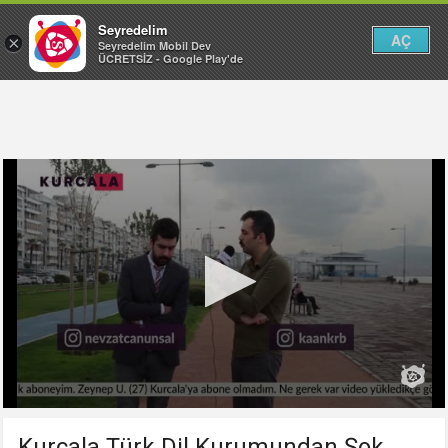
Seyredelim
AÇ
×
Seyredelim Mobil Dev
ÜCRETSİZ - Google Play'de
Kurcala Türk Dil Kurumundan Şok