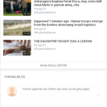
Ankaragücü başkanı Faruk Koca, maç sonu Halil
Umut Meler'e yumruk atmış, oha
PengoTV
224 görüntüleme
00:35
happened 7 minutes ago. Hamas troops emerge
from the bushes destroying Israeli logistics
trucks
PengoTV
346 görüntüleme
10:40
THE DAUGHTER TAUGHT DAD A LESSON
PengoTV
225 görüntüleme
00:37
DAHA FAZLA GÖSTER
YORUMLAR (0)