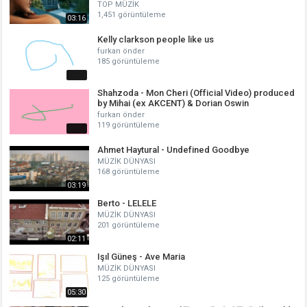
TOP MÜZİK
1,451 görüntüleme
03:16
Kelly clarkson people like us
furkan önder
185 görüntüleme
Shahzoda - Mon Cheri (Official Video) produced
by Mihai (ex AKCENT) & Dorian Oswin
furkan önder
119 görüntüleme
Ahmet Haytural - Undefined Goodbye
MÜZİK DÜNYASI
168 görüntüleme
03:19
Berto - LELELE
MÜZİK DÜNYASI
201 görüntüleme
02:11
Işıl Güneş - Ave Maria
MÜZİK DÜNYASI
125 görüntüleme
05:30