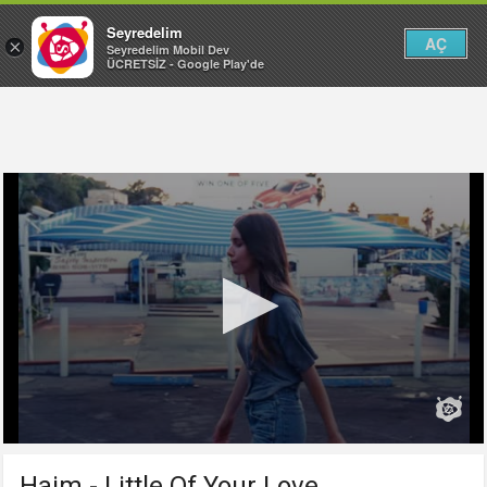
Seyredelim
AÇ
×
Seyredelim Mobil Dev
ÜCRETSİZ - Google Play'de
Haim - Little Of Your Love