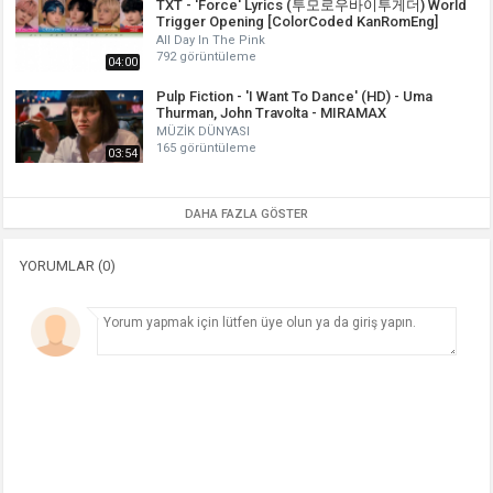
TXT - 'Force' Lyrics (투모로우바이투게더) World
Trigger Opening [ColorCoded KanRomEng]
All Day In The Pink
792 görüntüleme
04:00
Pulp Fiction - 'I Want To Dance' (HD) - Uma
Thurman, John Travolta - MIRAMAX
MÜZİK DÜNYASI
165 görüntüleme
03:54
DAHA FAZLA GÖSTER
YORUMLAR (0)