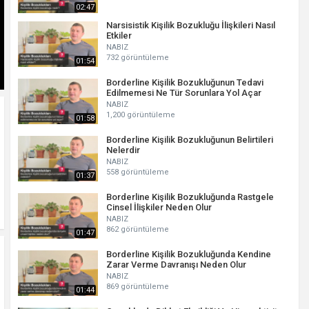
02:47
Narsisistik Kişilik Bozukluğu İlişkileri Nasıl
Etkiler
NABIZ
732 görüntüleme
01:54
Borderline Kişilik Bozukluğunun Tedavi
Edilmemesi Ne Tür Sorunlara Yol Açar
NABIZ
1,200 görüntüleme
01:58
Borderline Kişilik Bozukluğunun Belirtileri
Nelerdir
NABIZ
558 görüntüleme
01:37
Borderline Kişilik Bozukluğunda Rastgele
Cinsel İlişkiler Neden Olur
NABIZ
862 görüntüleme
01:47
Borderline Kişilik Bozukluğunda Kendine
Zarar Verme Davranışı Neden Olur
NABIZ
869 görüntüleme
01:44