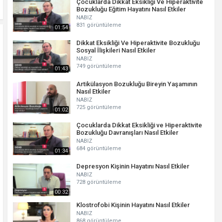
Çocuklarda Dikkat Eksikliği Ve Hiperaktivite
Bozukluğu Eğitim Hayatını Nasıl Etkiler
NABIZ
831 görüntüleme
01:54
Dikkat Eksikliği Ve Hiperaktivite Bozukluğu
Sosyal İlişkileri Nasıl Etkiler
NABIZ
749 görüntüleme
01:43
Artikülasyon Bozukluğu Bireyin Yaşamının
Nasıl Etkiler
NABIZ
725 görüntüleme
01:02
Çocuklarda Dikkat Eksikliği ve Hiperaktivite
Bozukluğu Davranışları Nasıl Etkiler
NABIZ
684 görüntüleme
01:34
Depresyon Kişinin Hayatını Nasıl Etkiler
NABIZ
728 görüntüleme
00:32
Klostrofobi Kişinin Hayatını Nasıl Etkiler
NABIZ
868 görüntüleme