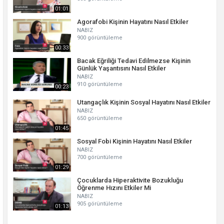
01:01
Agorafobi Kişinin Hayatını Nasıl Etkiler
NABIZ
900 görüntüleme
00:33
Bacak Eğriliği Tedavi Edilmezse Kişinin
Günlük Yaşantısını Nasıl Etkiler
NABIZ
910 görüntüleme
00:23
Utangaçlık Kişinin Sosyal Hayatını Nasıl Etkiler
NABIZ
650 görüntüleme
01:45
Sosyal Fobi Kişinin Hayatını Nasıl Etkiler
NABIZ
700 görüntüleme
01:29
Çocuklarda Hiperaktivite Bozukluğu
Öğrenme Hızını Etkiler Mi
NABIZ
905 görüntüleme
01:13