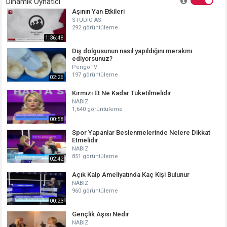
Dinamik Oynatıcı
Aşının Yan Etkileri
STUDIO AS
292 görüntüleme
1:36:48
Diş dolgusunun nasıl yapıldığını merakmı
ediyorsunuz?
PengoTV
197 görüntüleme
02:26
Kırmızı Et Ne Kadar Tüketilmelidir
NABIZ
1,640 görüntüleme
00:58
Spor Yapanlar Beslenmelerinde Nelere Dikkat
Etmelidir
NABIZ
851 görüntüleme
02:42
Açık Kalp Ameliyatında Kaç Kişi Bulunur
NABIZ
960 görüntüleme
00:23
Gençlik Aşısı Nedir
NABIZ