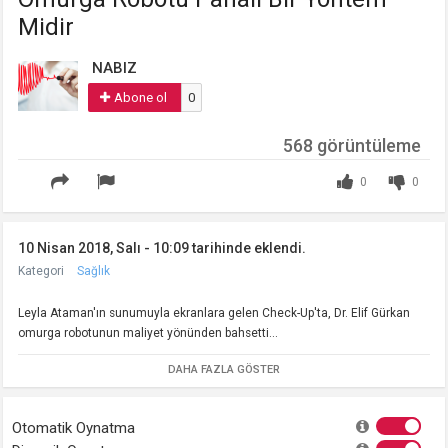
Midir
NABIZ
Abone ol
0
568 görüntüleme
0
0
10 Nisan 2018, Salı - 10:09 tarihinde eklendi.
Kategori
Sağlık
Leyla Ataman'ın sunumuyla ekranlara gelen Check-Up'ta, Dr. Elif Gürkan
omurga robotunun maliyet yönünden bahsetti...
DAHA FAZLA GÖSTER
Otomatik Oynatma