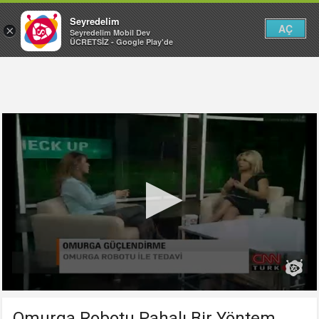
Seyredelim
AÇ
×
Seyredelim Mobil Dev
ÜCRETSİZ - Google Play'de
Omurga Robotu Pahalı Bir Yöntem