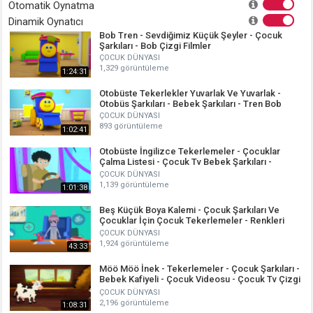
Otomatik Oynatma
Dinamik Oynatıcı
Bob Tren - Sevdiğimiz Küçük Şeyler - Çocuk
Şarkıları - Bob Çizgi Filmler
ÇOCUK DÜNYASI
1,329 görüntüleme
1:24:31
Otobüste Tekerlekler Yuvarlak Ve Yuvarlak -
Otobüs Şarkıları - Bebek Şarkıları - Tren Bob
ÇOCUK DÜNYASI
893 görüntüleme
1:02:41
Otobüste İngilizce Tekerlemeler - Çocuklar
Çalma Listesi - Çocuk Tv Bebek Şarkıları -
Otobüste Tekerlemeler
ÇOCUK DÜNYASI
1,139 görüntüleme
1:01:38
Beş Küçük Boya Kalemi - Çocuk Şarkıları Ve
Çocuklar İçin Çocuk Tekerlemeler - Renkleri
Öğrenme - Bebek Şarkıları
ÇOCUK DÜNYASI
1,924 görüntüleme
43:33
Möö Möö İnek - Tekerlemeler - Çocuk Şarkıları -
Bebek Kafiyeli - Çocuk Videosu - Çocuk Tv Çizgi
Film Videoları
ÇOCUK DÜNYASI
2,196 görüntüleme
1:08:31