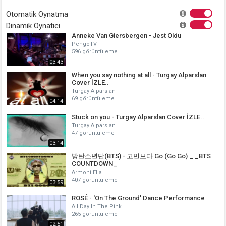
Otomatik Oynatma
Dinamik Oynatıcı
Anneke Van Giersbergen - Jest Oldu
PengoTV
596 görüntüleme
03:43
When you say nothing at all - Turgay Alparslan
Cover İZLE..
Turgay Alparslan
69 görüntüleme
04:14
Stuck on you - Turgay Alparslan Cover İZLE..
Turgay Alparslan
47 görüntüleme
03:14
방탄소년단(BTS) - 고민보다 Go (Go Go) _ _BTS
COUNTDOWN_
Armoni Ella
407 görüntüleme
03:59
ROSÉ - 'On The Ground' Dance Performance
All Day In The Pink
265 görüntüleme
02:51