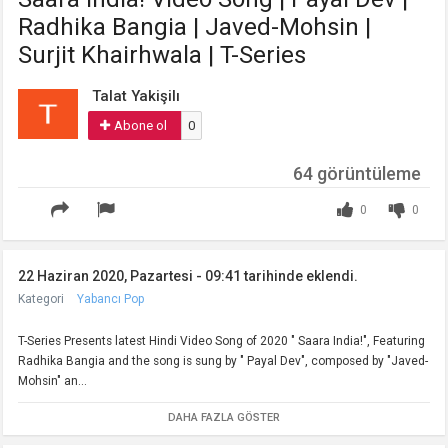
Radhika Bangia | Javed-Mohsin |
Surjit Khairhwala | T-Series
Talat Yakişilı
Abone ol
0
64 görüntüleme
0
0
22 Haziran 2020, Pazartesi - 09:41 tarihinde eklendi.
Kategori
Yabancı Pop
T-Series Presents latest Hindi Video Song of 2020 " Saara India!", Featuring
Radhika Bangia and the song is sung by " Payal Dev", composed by "Javed-
Mohsin" an...
DAHA FAZLA GÖSTER