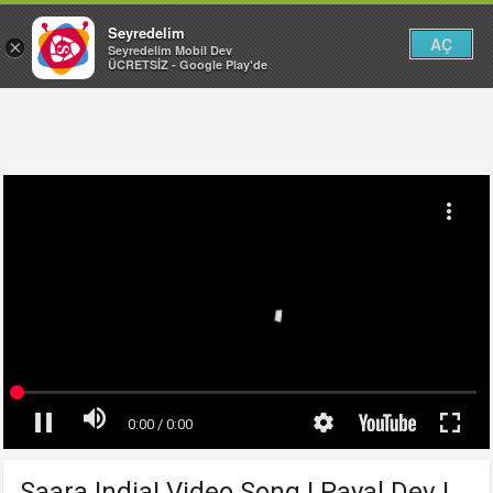
Seyredelim
AÇ
×
Seyredelim Mobil Dev
ÜCRETSİZ - Google Play'de
Saara India! Video Song | Payal Dev |