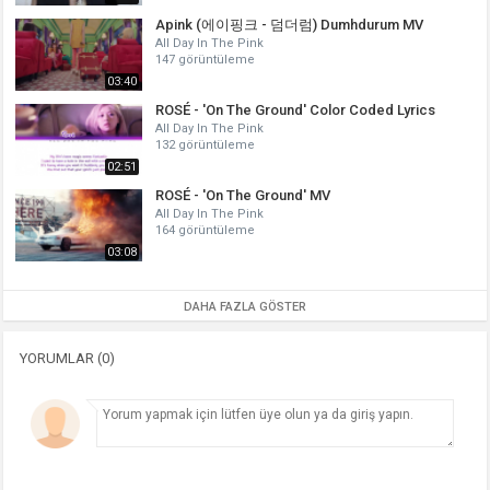
Apink (에이핑크 - 덤더럼) Dumhdurum MV
All Day In The Pink
147 görüntüleme
03:40
ROSÉ - 'On The Ground' Color Coded Lyrics
All Day In The Pink
132 görüntüleme
02:51
ROSÉ - 'On The Ground' MV
All Day In The Pink
164 görüntüleme
03:08
DAHA FAZLA GÖSTER
YORUMLAR (0)