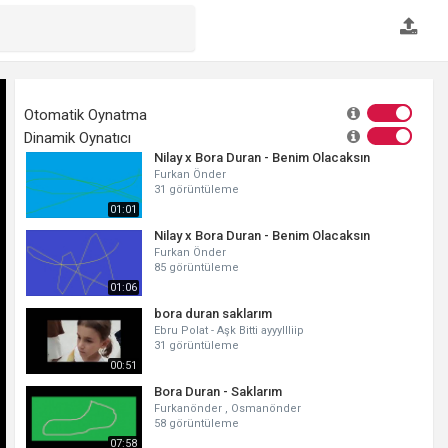
Otomatik Oynatma
Dinamik Oynatıcı
Nilay x Bora Duran - Benim Olacaksın
Furkan Önder
31 görüntüleme
01:01
Nilay x Bora Duran - Benim Olacaksın
Furkan Önder
85 görüntüleme
01:06
bora duran saklarım
Ebru Polat - Aşk Bitti ayyyllliip
31 görüntüleme
00:51
Bora Duran - Saklarım
Furkanönder , Osmanönder
58 görüntüleme
07:58