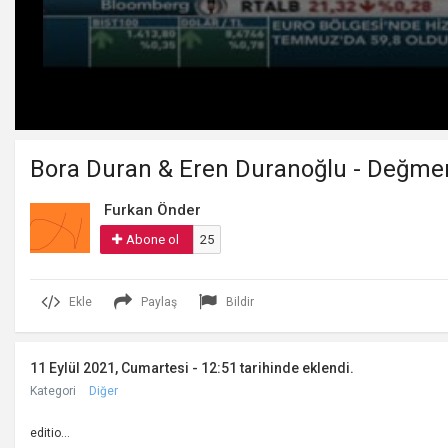
Volume
90%
Bora Duran & Eren Duranoğlu - Değme
Furkan Önder
Abone ol
25
Ekle
Paylaş
Bildir
11 Eylül 2021, Cumartesi - 12:51 tarihinde eklendi.
Kategori
Diğer
editio...