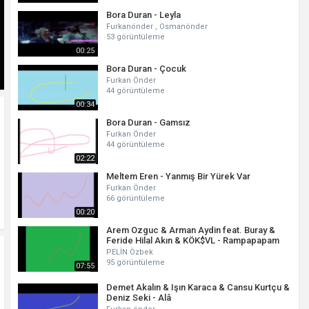
Bora Duran - Leyla
Furkanönder , Osmanönder
53 görüntüleme
00:25
Bora Duran - Çocuk
Furkan Önder
44 görüntüleme
00:34
Bora Duran - Gamsız
Furkan Önder
44 görüntüleme
02:22
Meltem Eren - Yanmış Bir Yürek Var
Furkan Önder
66 görüntüleme
00:20
Arem Ozguc & Arman Aydin feat. Buray &
Feride Hilal Akın & KÖK$VL - Rampapapam
PELİN Özbek
95 görüntüleme
07:55
Demet Akalın & Işın Karaca & Cansu Kurtçu &
Deniz Seki - Alâ