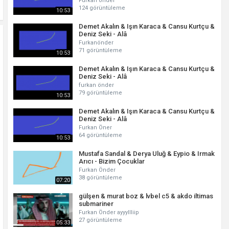
Furkan önder
124 görüntüleme
10:53
Demet Akalın & Işın Karaca & Cansu Kurtçu &
Deniz Seki - Alâ
Furkanönder
71 görüntüleme
10:53
Demet Akalın & Işın Karaca & Cansu Kurtçu &
Deniz Seki - Alâ
furkan önder
79 görüntüleme
10:53
Demet Akalın & Işın Karaca & Cansu Kurtçu &
Deniz Seki - Alâ
Furkan Öner
64 görüntüleme
10:53
Mustafa Sandal & Derya Uluğ & Eypio & Irmak
Arıcı - Bizim Çocuklar
Furkan Önder
38 görüntüleme
07:20
gülşen & murat boz & lvbel c5 & akdo iltimas
submariner
Furkan Önder ayyyllliip
27 görüntüleme
05:33