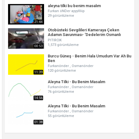
aleyna tilki bu benim masalım
Furkan öNDer ayyyllliip
29 görüntüleme
21:44
Otobüsteki Sevgilileri Kameraya Çeken
Adamın Savunması- 'Dedelerim Osmanlı
Benim'
PITIRCIK
1,573 görüntüleme
00:53
Burcu Güneş - Benim Hala Umudum Var Ah Bu
Ben
Furkanönder , Osmanönder
120 görüntüleme
11:39
Aleyna Tilki - Bu Benim Masalım
Furkanönder , Osmanönder
76 görüntüleme
14:56
Aleyna Tilki - Bu Benim Masalım
Furkanönder , Osmanönder
55 görüntüleme
01:38