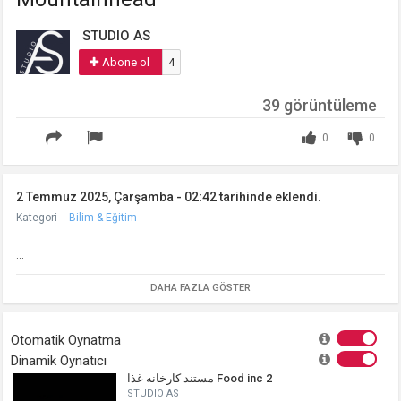
STUDIO AS
Abone ol
4
39 görüntüleme
0
0
2 Temmuz 2025, Çarşamba - 02:42 tarihinde eklendi.
Kategori
Bilim & Eğitim
...
DAHA FAZLA GÖSTER
Otomatik Oynatma
Dinamik Oynatıcı
مستند کارخانه غذا Food inc 2
STUDIO AS