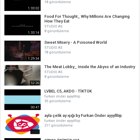
18 görüntüleme
1:33:02
Food For Thought_ Why Millions Are Changing
How They Eat
STUDIO AS
8 görüntüleme
1:33:14
Sweet Misery - A Poisoned World
STUDIO AS
78 görüntüleme
1:29:54
The Meat Lobby_ Inside the Abyss of an Industry
STUDIO AS
8 görüntüleme
52:26
LVBEL C5, AKDO - TİKTOK
furkan önder ayyyllliip
35 görüntüleme
00:47
ayla çelik ay ışığı by Furkan Önder ayyyllliip
furkan önder ayyyllliip
211 görüntüleme
simge önümüz yaz