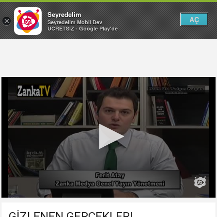
Seyredelim
AÇ
×
Seyredelim Mobil Dev
ÜCRETSİZ - Google Play'de
GİZLENEN GERÇEKLER!