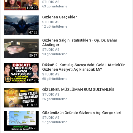
STUDIO AS
63 görüntüleme
1:20:29
Gizlenen Gerçekler
STUDIO AS
12 görüntüleme
47:28
Gizlenen Salgın İstatistikleri - Op. Dr. Bahar
Aksünger
STUDIO AS
93 görüntüleme
59:57
Dikkat! 2. Kurtuluş Savaşı Vakti Geldi! Atatürk'ün
Gizlenen Vasiyeti Açıklanacak Mı?
STUDIO AS
68 görüntüleme
1:02:20
GİZLENEN MÜSLÜMAN RUM SULTANLIĞI
STUDIO AS
25 görüntüleme
1:18:45
Gözümüzün Önünde Gizlenen Aşı Gerçekleri
STUDIO AS
27 görüntüleme
06:26