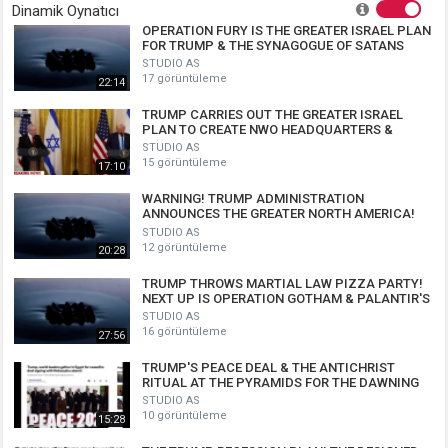
Dinamik Oynatıcı
OPERATION FURY IS THE GREATER ISRAEL PLAN
FOR TRUMP & THE SYNAGOGUE OF SATANS
ANTICHRIST TEMPLE!
STUDIO AS
17 görüntüleme
22:14
TRUMP CARRIES OUT THE GREATER ISRAEL
PLAN TO CREATE NWO HEADQUARTERS &
EXPAND THE SYNAGOGUE OF SATAN
STUDIO AS
15 görüntüleme
17:10
WARNING! TRUMP ADMINISTRATION
ANNOUNCES THE GREATER NORTH AMERICA!
THE NEW WORLD ORDER IS HERE!
STUDIO AS
12 görüntüleme
20:28
TRUMP THROWS MARTIAL LAW PIZZA PARTY!
NEXT UP IS OPERATION GOTHAM & PALANTIR'S
PREDICTIVE POLICING!
STUDIO AS
16 görüntüleme
27:56
TRUMP'S PEACE DEAL & THE ANTICHRIST
RITUAL AT THE PYRAMIDS FOR THE DAWNING
OF THE NEW WORLD ORDER!
STUDIO AS
10 görüntüleme
15:28