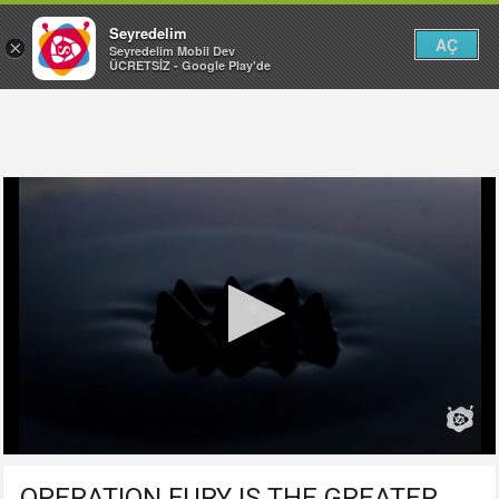
Seyredelim
AÇ
×
Seyredelim Mobil Dev
ÜCRETSİZ - Google Play'de
OPERATION FURY IS THE GREATER