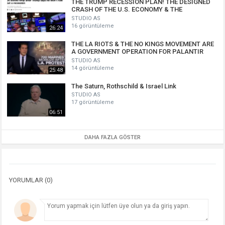
THE TRUMP RECESSION PLAN! THE DESIGNED
CRASH OF THE U.S. ECONOMY & THE
MARTYRING OF ELON MUSK PSYOP!
STUDIO AS
16 görüntüleme
26:24
THE LA RIOTS & THE NO KINGS MOVEMENT ARE
A GOVERNMENT OPERATION FOR PALANTIR
DIGITAL SURVEILLANCE!
STUDIO AS
14 görüntüleme
25:48
The Saturn, Rothschild & Israel Link
STUDIO AS
17 görüntüleme
06:51
DAHA FAZLA GÖSTER
YORUMLAR (0)