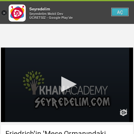
Seyredelim
AÇ
×
Seyredelim Mobil Dev
ÜCRETSİZ - Google Play'de
Friedrich'in 'Meşe Ormanındaki