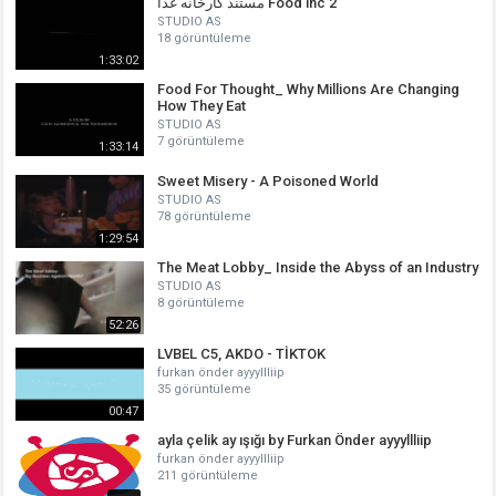
مستند کارخانه غذا Food inc 2
STUDIO AS
18 görüntüleme
1:33:02
Food For Thought_ Why Millions Are Changing
How They Eat
STUDIO AS
7 görüntüleme
1:33:14
Sweet Misery - A Poisoned World
STUDIO AS
78 görüntüleme
1:29:54
The Meat Lobby_ Inside the Abyss of an Industry
STUDIO AS
8 görüntüleme
52:26
LVBEL C5, AKDO - TİKTOK
furkan önder ayyyllliip
35 görüntüleme
00:47
ayla çelik ay ışığı by Furkan Önder ayyyllliip
furkan önder ayyyllliip
211 görüntüleme