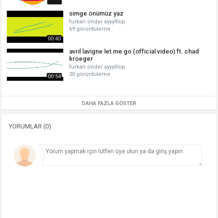
simge önümüz yaz
furkan önder ayyyllliip
69 görüntüleme
00:40
avril lavigne let me go (official video) ft. chad
kroeger
furkan önder ayyyllliip
20 görüntüleme
00:54
DAHA FAZLA GÖSTER
YORUMLAR (0)