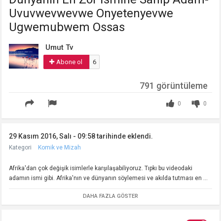
Uvuvwevwevwe Onyetenyevwe
Ugwemubwem Ossas
Umut Tv
Abone ol
6
791 görüntüleme
0
0
29 Kasım 2016, Salı - 09:58 tarihinde eklendi.
Kategori
Komik ve Mizah
Afrika'dan çok değişik isimlerle karşılaşabiliyoruz. Tıpkı bu videodaki
adamın ismi gibi. Afrika'nın ve dünyanın söylemesi ve akılda tutması en ...
DAHA FAZLA GÖSTER