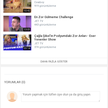
Cowboy
919 görüntüleme
10:42
En Zor Gülmeme Challenge
JET TV
443 görüntüleme
13:01
Çağla Şikel'in Podyumdaki Zor Anları - Eser
Yenenler Show
JET TV
374 görüntüleme
03:14
DAHA FAZLA GÖSTER
YORUMLAR (0)