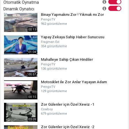
Otomatik Oynatma
Dinamik Oynatıcı
Binayı Yapmakmı Zor ! Yıkmak mı Zor
PengoTV
962 görüntüleme
00:13
Yapay Zekaya Sahip Haber Sunucusu
Fragman Evi
354 görüntüleme
01:04
Mahalleye Sahip Çıkan Hindiler
PengoTV
136 görüntüleme
00:57
Motosiklet ile Zor Anlar Yaşayan Adam
PengoTV
129 görüntüleme
00:15
Zor Gülenler için Özel Xewiz -1
Cowboy
679 görüntüleme
03:09
Zor Gülenler için Özel Xewiz -2