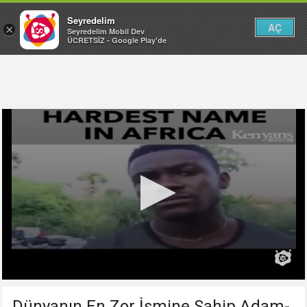
Seyredelim
AÇ
×
Seyredelim Mobil Dev
ÜCRETSİZ - Google Play'de
Dünyanın En Zor İsmine Sahip Adam-