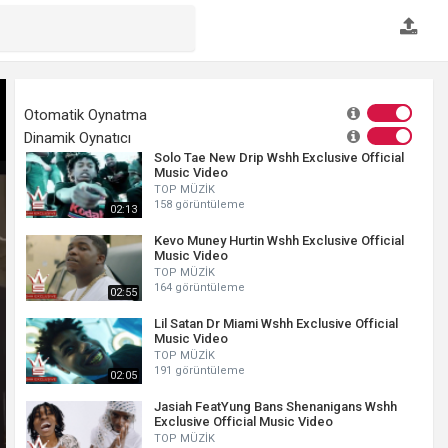
Otomatik Oynatma
Dinamik Oynatıcı
Solo Tae New Drip Wshh Exclusive Official
Music Video
TOP MÜZİK
158 görüntüleme
02:13
Kevo Muney Hurtin Wshh Exclusive Official
Music Video
TOP MÜZİK
164 görüntüleme
02:55
Lil Satan Dr Miami Wshh Exclusive Official
Music Video
TOP MÜZİK
191 görüntüleme
02:05
Jasiah FeatYung Bans Shenanigans Wshh
Exclusive Official Music Video
TOP MÜZİK