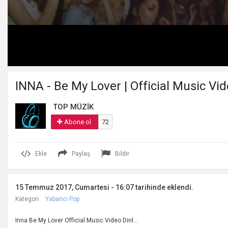
Volume
90%
INNA - Be My Lover | Official Music Vi
TOP MÜZİK
Abone ol
72
Ekle
Paylaş
Bildir
15 Temmuz 2017, Cumartesi - 16:07 tarihinde eklendi.
Kategori
Yabancı Pop
Inna Be My Lover Official Music Video Dinl...