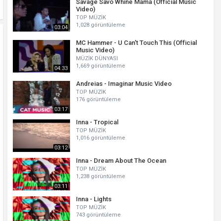
Savage Savo Whine Mama (Official Music
Video)
TOP MÜZİK
1,028 görüntüleme
03:04
MC Hammer - U Can't Touch This (Official
Music Video)
MÜZİK DÜNYASI
1,669 görüntüleme
04:33
Andreias - Imaginar Music Video
TOP MÜZİK
176 görüntüleme
03:17
Inna - Tropical
TOP MÜZİK
1,016 görüntüleme
03:12
Inna - Dream About The Ocean
TOP MÜZİK
1,238 görüntüleme
03:11
Inna - Lights
TOP MÜZİK
743 görüntüleme