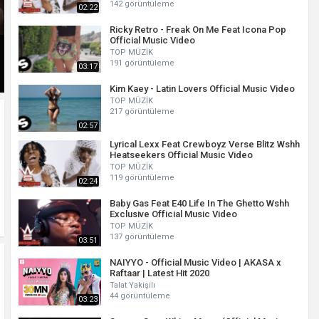
142 görüntüleme
02:22
Ricky Retro - Freak On Me Feat Icona Pop
Official Music Video
TOP MÜZİK
191 görüntüleme
03:17
Kim Kaey - Latin Lovers Official Music Video
TOP MÜZİK
217 görüntüleme
02:57
Lyrical Lexx Feat Crewboyz Verse Blitz Wshh
Heatseekers Official Music Video
TOP MÜZİK
119 görüntüleme
02:24
Baby Gas Feat E40 Life In The Ghetto Wshh
Exclusive Official Music Video
TOP MÜZİK
137 görüntüleme
03:51
NAIYYO - Official Music Video | AKASA x
Raftaar | Latest Hit 2020
Talat Yakişilı
44 görüntüleme
03:23