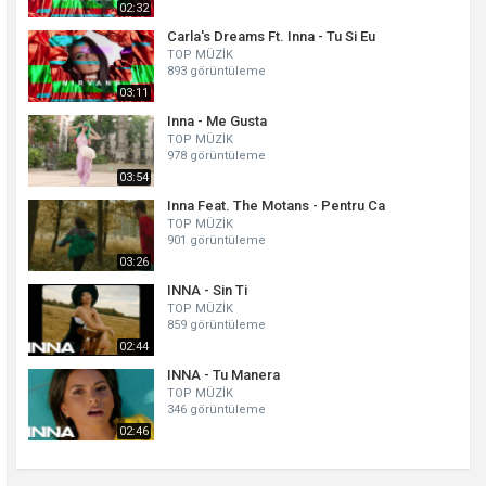
02:32
Carla's Dreams Ft. Inna - Tu Si Eu
TOP MÜZİK
893 görüntüleme
03:11
Inna - Me Gusta
TOP MÜZİK
978 görüntüleme
03:54
Inna Feat. The Motans - Pentru Ca
TOP MÜZİK
901 görüntüleme
03:26
INNA - Sin Ti
TOP MÜZİK
859 görüntüleme
02:44
INNA - Tu Manera
TOP MÜZİK
346 görüntüleme
02:46