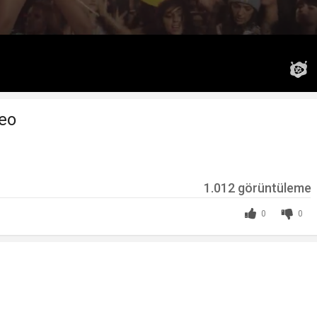
deo
1.012 görüntüleme
0
0