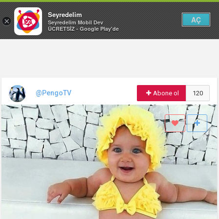
Seyredelim
AÇ
×
Seyredelim Mobil Dev
ÜCRETSİZ - Google Play'de
@PengoTV
Abone ol
120