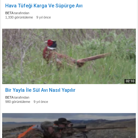
Hava Tüfeği Karga Ve Süpürge Avı
BETA
tarafından
1,330 görüntüleme
9 yıl önce
02:10
Bir Yayla İle Sül Avı Nasıl Yapılır
BETA
tarafından
980 görüntüleme
9 yıl önce