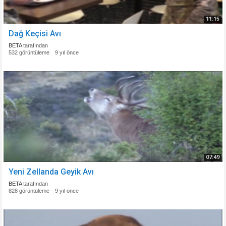
11:15
Dağ Keçisi Avı
BETA
tarafından
532 görüntüleme
9 yıl önce
07:49
Yeni Zellanda Geyik Avı
BETA
tarafından
828 görüntüleme
9 yıl önce