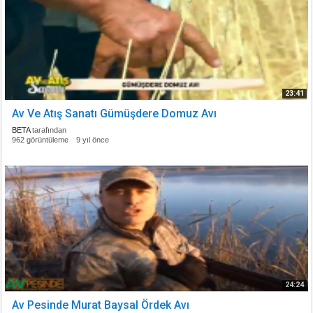
23:41
Av Ve Atış Sanatı Gümüşdere Domuz Avı
BETA
tarafından
962 görüntüleme
9 yıl önce
24:24
Av Pesinde Murat Baysal Ördek Avı