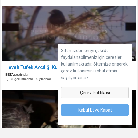
Sitemizden en iyi şekilde
faydalanabilmeniz için çerezler
08:38
kullanılmaktadır. Sitemize erişerek
Havalı Tüfek Avcılığı Kuş Avı
çerez kullanımını kabul etmiş
BETA
tarafından
sayılıyorsunuz.
1,131 görüntüleme
9 yıl önce
Çerez Politikası
Kabul Et ve Kapat