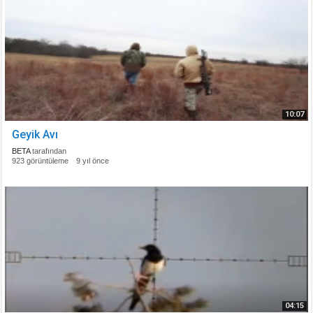
10:07
Geyik Avı
BETA
tarafından
923 görüntüleme
9 yıl önce
04:15