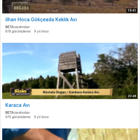
19:41
ilhan Hoca Gökçeada Keklik Avı
BETA
tarafından
878 görüntüleme
9 yıl önce
20:48
Karaca Avı
BETA
tarafından
975 görüntüleme
9 yıl önce