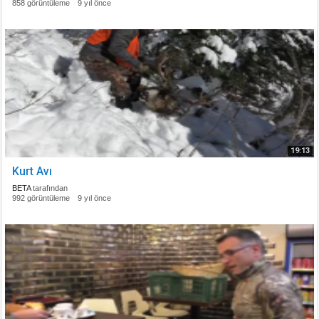
858 görüntüleme
9 yıl önce
19:13
Kurt Avı
BETA
tarafından
992 görüntüleme
9 yıl önce