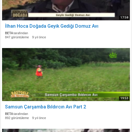
17:58
İlhan Hoca Doğada Geyik Gediği Domuz Avı
BETA
tarafından
847 görüntüleme
9 yıl önce
19:53
Samsun Çarşamba Bıldırcın Avı Part 2
BETA
tarafından
892 görüntüleme
9 yıl önce