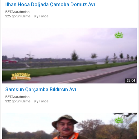
İlhan Hoca Doğada Çamoba Domuz Avı
BETA
tarafından
925 görüntüleme
9 yıl önce
25:04
Samsun Çarşamba Bıldırcın Avı
BETA
tarafından
932 görüntüleme
9 yıl önce