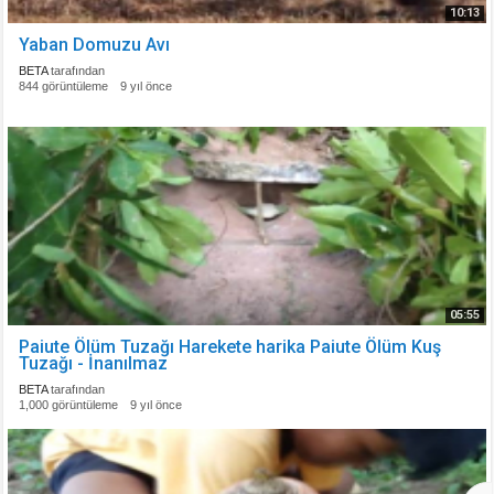
10:13
Yaban Domuzu Avı
BETA
tarafından
844 görüntüleme
9 yıl önce
05:55
Paiute Ölüm Tuzağı Harekete harika Paiute Ölüm Kuş
Tuzağı - İnanılmaz
BETA
tarafından
1,000 görüntüleme
9 yıl önce