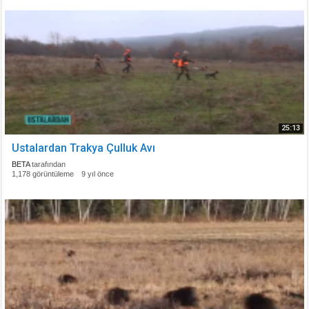
25:13
Ustalardan Trakya Çulluk Avı
BETA
tarafından
1,178 görüntüleme
9 yıl önce