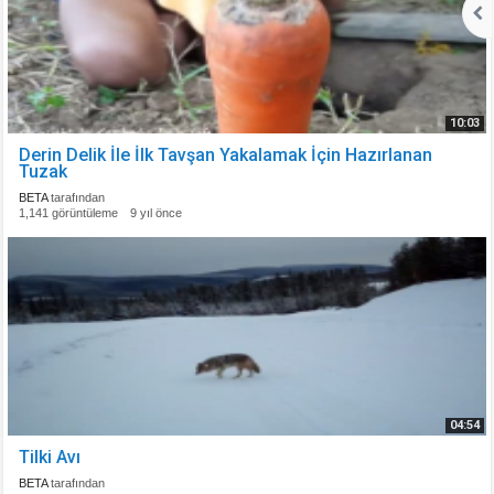
10:03
Derin Delik İle İlk Tavşan Yakalamak İçin Hazırlanan
Tuzak
BETA
tarafından
1,141 görüntüleme
9 yıl önce
04:54
Tilki Avı
BETA
tarafından