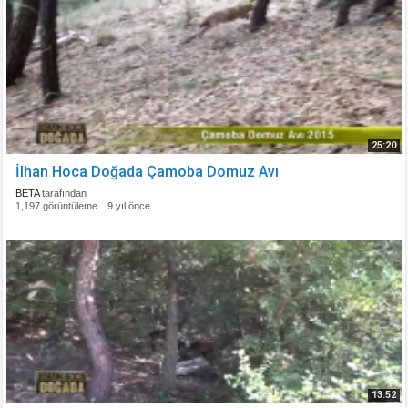
25:20
İlhan Hoca Doğada Çamoba Domuz Avı
BETA
tarafından
1,197 görüntüleme
9 yıl önce
13:52