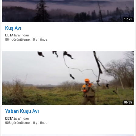
17:29
Kuş Avı
BETA
tarafından
864 görüntüleme
9 yıl önce
06:35
Yaban Kuşu Avı
BETA
tarafından
906 görüntüleme
9 yıl önce