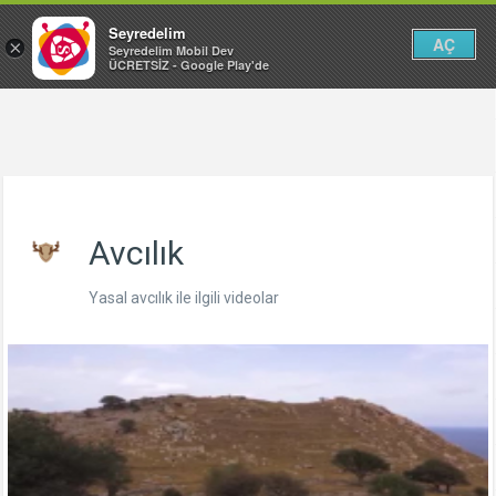
Seyredelim
AÇ
×
Seyredelim Mobil Dev
ÜCRETSİZ - Google Play'de
Avcılık
Yasal avcılık ile ilgili videolar