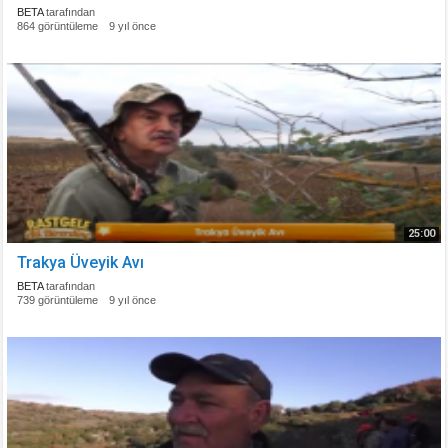
BETA
tarafından
864 görüntüleme
9 yıl önce
25:00
Trakya Üveyik Avı
BETA
tarafından
739 görüntüleme
9 yıl önce