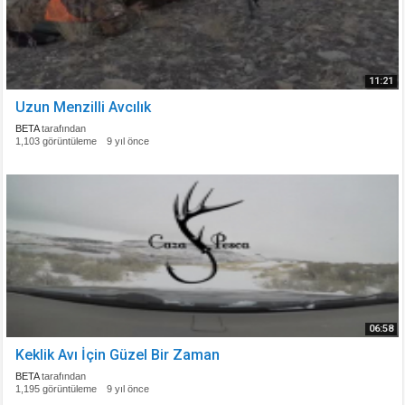
11:21
Uzun Menzilli Avcılık
BETA
tarafından
1,103 görüntüleme
9 yıl önce
06:58
Keklik Avı İçin Güzel Bir Zaman
BETA
tarafından
1,195 görüntüleme
9 yıl önce