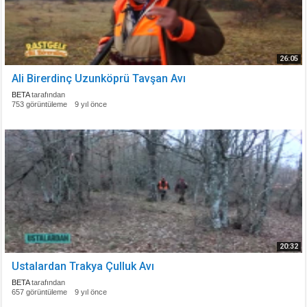
26:05
Ali Birerdinç Uzunköprü Tavşan Avı
BETA
tarafından
753 görüntüleme
9 yıl önce
20:32
Ustalardan Trakya Çulluk Avı
BETA
tarafından
657 görüntüleme
9 yıl önce