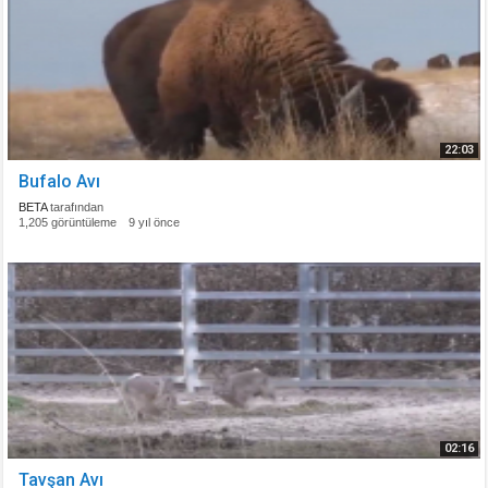
22:03
Bufalo Avı
BETA
tarafından
1,205 görüntüleme
9 yıl önce
02:16
Tavşan Avı