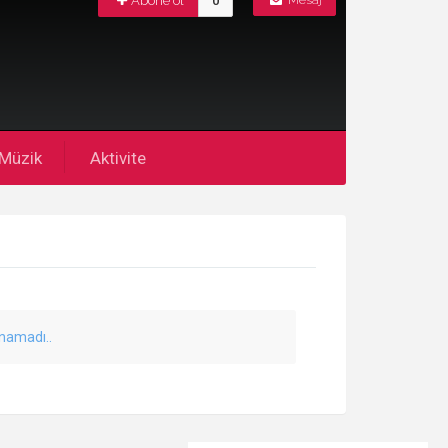
Abone ol
0
Mesaj
Müzik
Aktivite
unamadı..