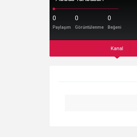
0
0
0
Paylaşım
Görüntülenme
Beğeni
Kanal