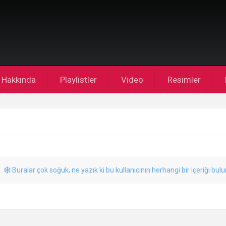
Hakkında
Playlistler
Video
Resimler
Buralar çok soğuk, ne yazık ki bu kullanıcının herhangi bir içeriği bul