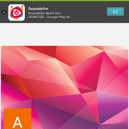
Seyredelim
AÇ
×
Seyredelim Mobil Dev
ÜCRETSİZ - Google Play'de