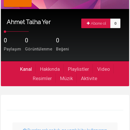
Ahmet Talha Yer
Abone ol
0
0
0
0
Paylaşım
Görüntülenme
Beğeni
Kanal
Hakkında
Playlistler
Video
Resimler
Müzik
Aktivite