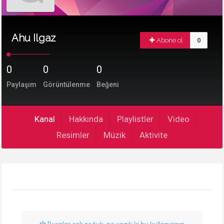
Ahu Ilgaz
Abone ol
0
0
0
0
Paylaşım
Görüntülenme
Beğeni
Kanal
Hakkında
Playlistler
Video
Resimler
Müzik
Aktivite