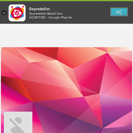
Seyredelim
AÇ
×
Seyredelim Mobil Dev
ÜCRETSİZ - Google Play'de