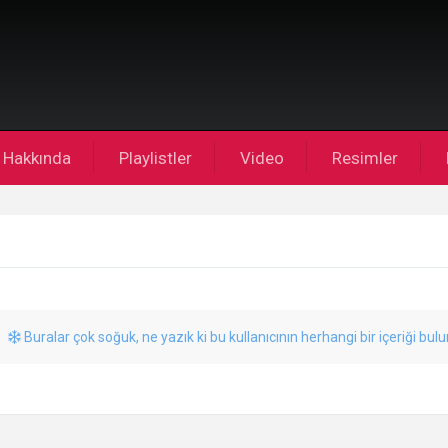
Hakkında
Playlistler
Video
Resimler
Buralar çok soğuk, ne yazık ki bu kullanıcının herhangi bir içeriği bul