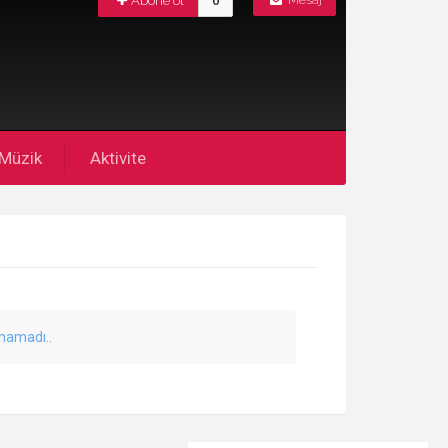
Abone ol
0
Mesaj
Müzik
Aktivite
unamadı..