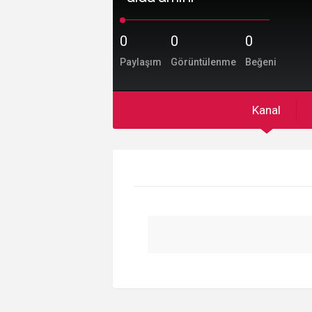
0
0
0
Paylaşım
Görüntülenme
Beğeni
Kanal